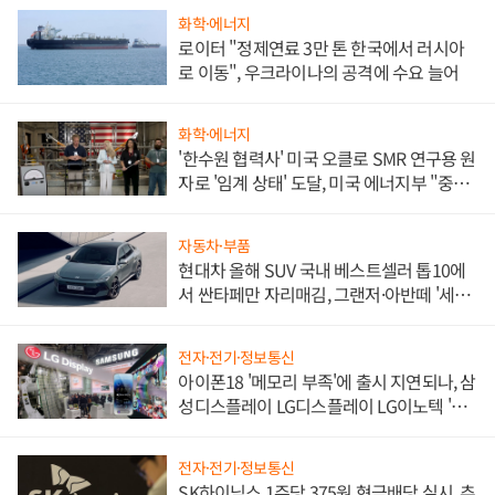
화학·에너지
로이터 "정제연료 3만 톤 한국에서 러시아
로 이동", 우크라이나의 공격에 수요 늘어
화학·에너지
'한수원 협력사' 미국 오클로 SMR 연구용 원
자로 '임계 상태' 도달, 미국 에너지부 "중요
한 이정표"
자동차·부품
현대차 올해 SUV 국내 베스트셀러 톱10에
서 싼타페만 자리매김, 그랜저·아반떼 '세단
쌍끌이'로 내수 방어
전자·전기·정보통신
아이폰18 '메모리 부족'에 출시 지연되나, 삼
성디스플레이 LG디스플레이 LG이노텍 '탈
애플' 수익 다각화 속도
전자·전기·정보통신
SK하이닉스 1주당 375원 현금배당 실시, 추