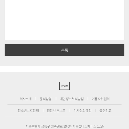
PC버전
회사소개
윤리강령
개인정보처리방침
이용자위원회
청소년보호정책
정정·반론보도
기사심의규정
불편신고
서울특별시 성동구 성수일로 39-34 서울숲더스페이스 12층