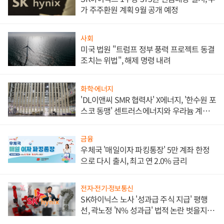
가 주주환원 계획 9월 공개 예정
사회
미국 법원 "트럼프 정부 풍력 프로젝트 동결
조치는 위법", 해제 명령 내려
화학·에너지
'DL이앤씨 SMR 협력사' X에너지, '한수원 포
스코 동맹' 센트러스에너지와 우라늄 계약
체결
금융
우체국 '매일이자 파킹통장' 5만 계좌 한정
으로 다시 출시, 최고 연 2.0% 금리
전자·전기·정보통신
SK하이닉스 노사 '성과급 주식 지급' 평행
선, 곽노정 'N% 성과급' 법적 논란 벗을지 주
목