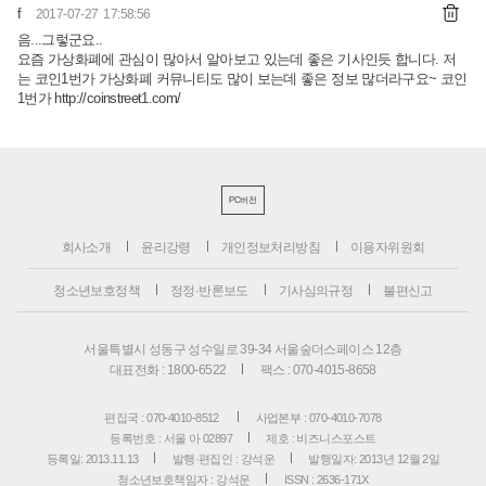
f
2017-07-27 17:58:56
음...그렇군요..
요즘 가상화폐에 관심이 많아서 알아보고 있는데 좋은 기사인듯 합니다. 저
는 코인1번가 가상화폐 커뮤니티도 많이 보는데 좋은 정보 많더라구요~ 코인
1번가 http://coinstreet1.com/
PC버전
회사소개
윤리강령
개인정보처리방침
이용자위원회
청소년보호정책
정정·반론보도
기사심의규정
불편신고
서울특별시 성동구 성수일로 39-34 서울숲더스페이스 12층
대표전화 : 1800-6522
팩스 : 070-4015-8658
편집국 : 070-4010-8512
사업본부 : 070-4010-7078
등록번호 : 서울 아 02897
제호 : 비즈니스포스트
등록일: 2013.11.13
발행·편집인 : 강석운
발행일자: 2013년 12월 2일
청소년보호책임자 : 강석운
ISSN : 2636-171X