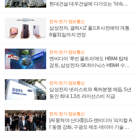
현대건설·대우건설에 다가오는 '약속의
시간'
전자·전기·정보통신
삼성전자, 갤럭시Z 폴드8 사전예약 개통
8월31일까지 연장
전자·전기·정보통신
엔비디아 '루빈 울트라'에도 HBM4 탑재
검토, 삼성전자·SK하이닉스 HBM4 수율
에 주도권 갈린다
전자·전기·정보통신
삼성전자 넷리스트와 특허분쟁 매듭, 5년
동안 최대 1.3조 라이선스비 지급
전자·전기·정보통신
[AI 뭉쳐야 산다⑧] LG·엔비디아 '피지컬 A
I' 동맹 강화, 구광모 제조·데이터·기술 결
집해 종합 로보틱스 기업으로