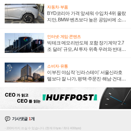
자동차·부품
BYD코리아 가격 앞세워 수입차 4위 올랐
지만, BMW·벤츠보다 높은 공임비에 소비
자 불만 폭발
인터넷·게임·콘텐츠
빅테크 메모리반도체 포함 장기계약 '2.7
조 달러' 규모, AI 투자 위축 우려와 반대
신호
소비자·유통
이부진 야심작 '신라스테이' 서울신라호
텔보다 잘 나가, 평택·주문진·해남·건대로
성장판 더 넓힌다
기사댓글
1
개
200자까지 쓰실 수 있습니다. (현재 0 byte / 최대 400byte)