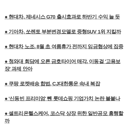
● 현대차, 제네시스 G70 출시효과로 하반기 수익 늘 듯
● 기아차, 쏘렌토 부분변경모델로 중형SUV 1위 지킬까
● 현대차 노조, 8월 초 여름휴가 전까지 임금협상에 집중
● 청와대 회담에 오른 금호타이어 매각, 이동걸 '고용보
장' 과제 안아
● 쿠팡 로켓배송 합법, CJ대한통운 속내 복잡
● '신동빈 프리미엄' 뺀 롯데쇼핑 기업가치 논란 불붙나
● 셀트리온헬스케어, 코스닥 상장 위한 일반공모 흥행할
까