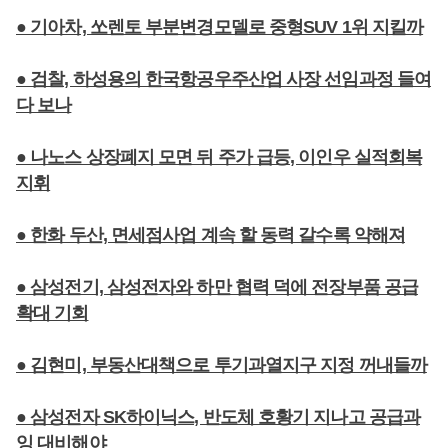
● 기아차, 쏘렌토 부분변경모델로 중형SUV 1위 지킬까
● 검찰, 하성용의 한국항공우주산업 사장 선임과정 들여
다 보나
● 나노스 상장폐지 모면 뒤 주가 급등, 이인우 실적회복
지휘
● 한화 두산, 면세점사업 계속 할 동력 갈수록 약해져
● 삼성전기, 삼성전자와 하만 협력 덕에 전장부품 공급
확대 기회
● 김현미, 부동산대책으로 투기과열지구 지정 꺼내들까
● 삼성전자 SK하이닉스, 반도체 호황기 지나고 공급과
잉 대비해야