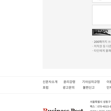
-
200자
까지 쓰실
- 저작권 등 
- 타인에게 불
신문사소개
윤리강령
기사심의규정
이
포럼
광고문의
불편신고
서울특별시 성동구 성
팩스 : 070-4015-
ISSN : 2636-171