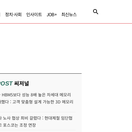
제
정치·사회
인사이트
JOB+
최신뉴스
씨저널
POST
HBM5보다 성능 8배 높은 차세대 메모리
개했다 : 고객 맞춤형 설계 가능한 3D 메모리
 노사 협상 희비 갈렸다 : 현대제철 임단협
고 포스코는 조정 연장