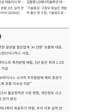
효성 대표이사 부회
김동명 LG에너지솔루션 대표
분할 2년, 실적 안
'기술중심' 구광모 힘실은 개발
이사 사장
어서 [2026년]
자 출신 첫 수장, 기술압도로
경쟁력 확보 사활 [2026년]
사
한 글로벌 철강업계 'AI 전환' 흐름에 대응,
스턴다이나믹스 사업..
리스트 특허분쟁 매듭, 5년 동안 최대 1.3조
 지급
SK하이닉스 소극적 주주환원에 해외 증권가
도체 호황 지속성 의문"
신3사 불공정약관 시정 명령, 개인정보 사고
자 전가 방지
하나투어 목표주가 하향, 추석 이후 실적 반