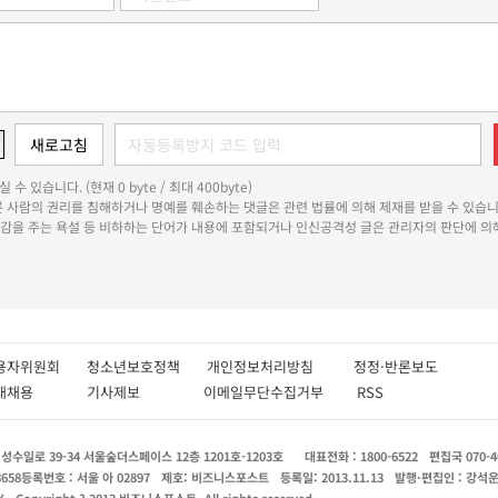
 수 있습니다. (현재 0 byte / 최대 400byte)
다른 사람의 권리를 침해하거나 명예를 훼손하는 댓글은 관련 법률에 의해 제재를 받을 수 있습니
쾌감을 주는 욕설 등 비하하는 단어가 내용에 포함되거나 인신공격성 글은 관리자의 판단에 의해
용자위원회
청소년보호정책
개인정보처리방침
정정·반론보도
인재채용
기사제보
이메일무단수집거부
RSS
수일로 39-34 서울숲더스페이스 12층 1201호-1203호
대표전화 : 1800-6522
편집국 070-4
8658
등록번호 : 서울 아 02897
제호: 비즈니스포스트
등록일: 2013.11.13
발행·편집인 : 강석
X
Copyright ? 2013 비즈니스포스트. All rights reserved.