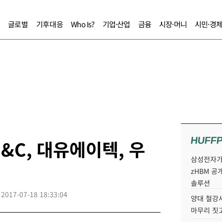
글로벌
기후대응
Who Is?
기업·산업
금융
시장·머니
시민·경
HUFF
&C, 대유에이텍, 우
삼성전자가 
zHBM 공
솔루션
2017-07-18 18:33:04
양대 철강사
마무리 짓