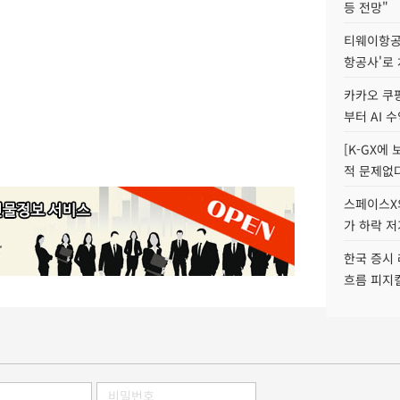
등 전망"
티웨이항공
항공사'로
카카오 쿠팡
부터 AI 
[K-GX에
적 문제없다
스페이스X의
가 하락 
한국 증시 
흐름 피지컬