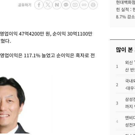
현대백화점그
공유하기
힌 실적 :
8.7% 감소
영업이익 47억4200만 원, 순이익 30억1100만
혔다.
많이 본
 영업이익은 117.1% 늘었고 순이익은 흑자로 전
외신 
1
산 반
국내외
2
·대우
삼성전
3
까지
엔비디
4
성전자