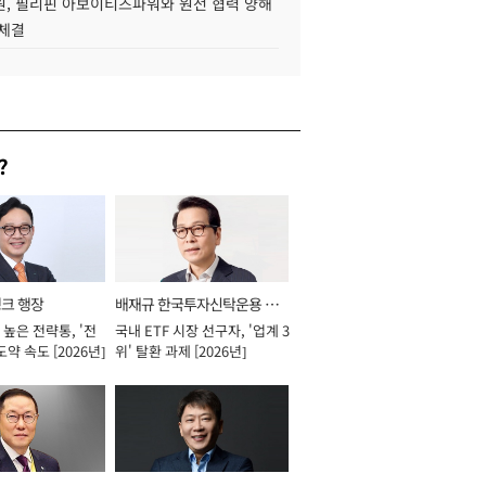
, 필리핀 아보이티즈파워와 원전 협력 양해
 체결
?
뱅크 행장
배재규 한국투자신탁운용 대
높은 전략통, '전
국내 ETF 시장 선구자, '업계 3
표이사 사장
도약 속도 [2026년]
위' 탈환 과제 [2026년]