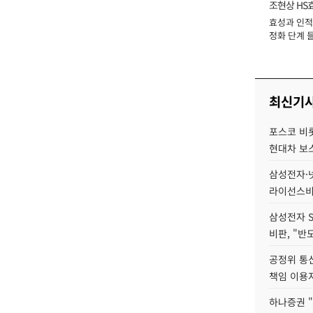
조현상 HS
효성과 인적 
장
정화 단계 들
최신기
포스코 비롯
현대차 보
삼성전자·넷
라이선스비
삼성전자 
비판, "반
공정위 통
책임 이용
하나증권 "