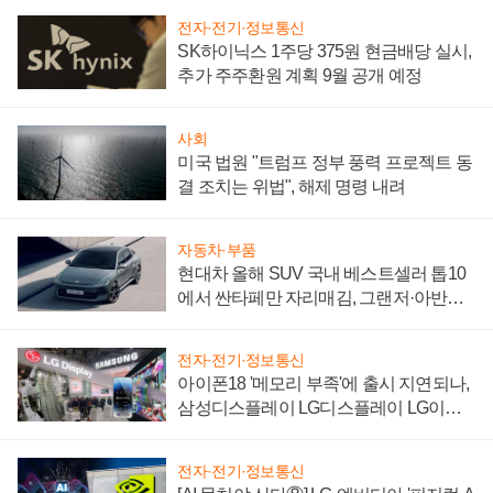
전자·전기·정보통신
SK하이닉스 1주당 375원 현금배당 실시,
추가 주주환원 계획 9월 공개 예정
사회
미국 법원 "트럼프 정부 풍력 프로젝트 동
결 조치는 위법", 해제 명령 내려
자동차·부품
현대차 올해 SUV 국내 베스트셀러 톱10
에서 싼타페만 자리매김, 그랜저·아반떼
'세단 쌍끌이'로 내수 방어
전자·전기·정보통신
아이폰18 '메모리 부족'에 출시 지연되나,
삼성디스플레이 LG디스플레이 LG이노
텍 '탈애플' 수익 다각화 속도
전자·전기·정보통신