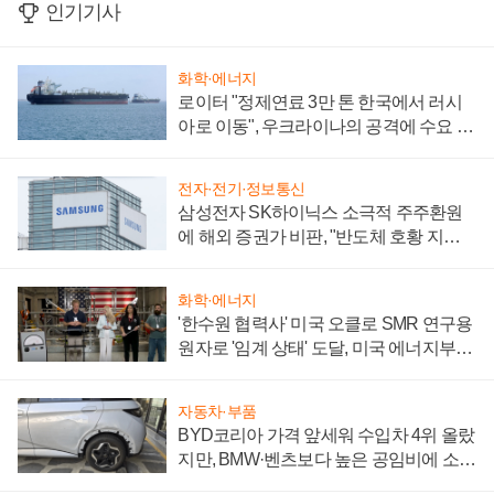
인기기사
화학·에너지
로이터 "정제연료 3만 톤 한국에서 러시
아로 이동", 우크라이나의 공격에 수요 늘
어
전자·전기·정보통신
삼성전자 SK하이닉스 소극적 주주환원
에 해외 증권가 비판, "반도체 호황 지속
성 의문"
화학·에너지
'한수원 협력사' 미국 오클로 SMR 연구용
원자로 '임계 상태' 도달, 미국 에너지부
"중요한 이정표"
자동차·부품
BYD코리아 가격 앞세워 수입차 4위 올랐
지만, BMW·벤츠보다 높은 공임비에 소비
자 불만 폭발