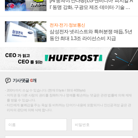
[AI 뭉쳐야 산다⑧] LG·엔비디아 '피지컬 A
I' 동맹 강화, 구광모 제조·데이터·기술 결
집해 종합 로보틱스 기업으로
전자·전기·정보통신
삼성전자 넷리스트와 특허분쟁 매듭, 5년
동안 최대 1.3조 라이선스비 지급
기사댓글
0
개
200자까지 쓰실 수 있습니다. (현재 0 byte / 최대 400byte)
저작권 등 다른 사람의 권리를 침해하거나 명예를 훼손하는 댓글은 관련 법률에 의해 제재
를 받을 수 있습니다.
타인에게 불쾌감을 주는 욕설 등 비하하는 단어가 내용에 포함되거나 인신공격성 글은 관
리자의 판단에 의해 삭제 합니다.