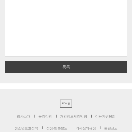
PC버전
회사소개
윤리강령
개인정보처리방침
이용자위원회
청소년보호정책
정정·반론보도
기사심의규정
불편신고