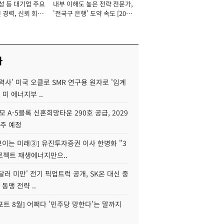
성 등 대기업 주요
내부 이해도 높은 전략 전문가,
 경력, 신뢰 회복
'전국구 은행' 도약 속도 [2026
[2026년]
년]
사
력사' 미국 오클로 SMR 연구용 원자로 '임계
 미 에너지부 ..
모 A-5블록 신혼희망타운 290호 공급, 2029
입주 예정
 보이는 미래③] 유진투자증권 이사 한병화 "3
로젝트 재생에너지만으..
 달러 미만' 전기 픽업트럭 공개, SK온 대신 중
 동맹 전략 ..
트 8월] 어쩌다 '민주당 망한다'는 말까지