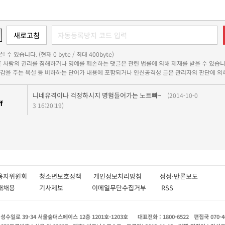
 수 있습니다. (현재 0 byte / 최대 400byte)
다른 사람의 권리를 침해하거나 명예를 훼손하는 댓글은 관련 법률에 의해 제재를 받을 수 있습니
쾌감을 주는 욕설 등 비하하는 단어가 내용에 포함되거나 인신공격성 글은 관리자의 판단에 의해
니네유격이나 걱정하시지 명험들어가는 노트빠~
(2014-10-0
f
3 16:20:19)
용자위원회
청소년보호정책
개인정보처리방침
정정·반론보도
인재채용
기사제보
이메일무단수집거부
RSS
수일로 39-34 서울숲더스페이스 12층 1201호-1203호
대표전화 : 1800-6522
편집국 070-4