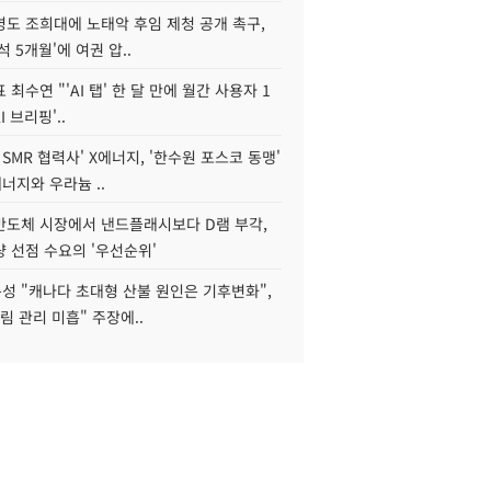
병도 조희대에 노태악 후임 제청 공개 촉구,
석 5개월'에 여권 압..
 최수연 "'AI 탭' 한 달 만에 월간 사용자 1
I 브리핑'..
 SMR 협력사' X에너지, '한수원 포스코 동맹'
너지와 우라늄 ..
리반도체 시장에서 낸드플래시보다 D램 부각,
 선점 수요의 '우선순위'
성 "캐나다 초대형 산불 원인은 기후변화",
림 관리 미흡" 주장에..