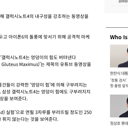
BMW
해 갤럭시노트4의 내구성을 강조하는 동영상을
Who Is
앞두고 아이폰6의 돌풍에 맞서기 위해 공격적 마케
에 ‘갤럭시노트4는 엉덩이의 힘도 버텨낸다
 the Gluteus Maximus)’는 제목의 유튜브 동영상을
한찬식 대
'정통 검사'
서관
물건들이 강력한 ‘엉덩이 힘’에 의해 구부려지는
청 출범 앞
다. 삼성 갤럭시노트4는 엉덩이 힘에도 구부려지지
맡아 [2026
상을 보여준다.
Bend) 실험’으로 연필 3자루를 부러뜨릴 정도인 250
가 휘지 않는다는 것을 보여준다.
정상호 롯데