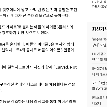
LG·현대·삼
장
카드사 30년
지 뒷주머니에 넣고 수백 번 앉는 것과 동일한 조건
에 '초집중' 
는 약간 휘다가 곧 본래의 모양으로 돌아온다.
‘벤드 게이트’로 불리는 애플의 아이폰6플러스의
최신기
 강조하기 위한 것으로 보인다.
'한수원 협
트4를 출시한다. 애플의 아이폰6은 출시와 함께
상태' 도달,
는 갤럭시노트4의 출시로 애플의 아이폰6 열풍에
LH 시흥거
년 11월 
 갤럭시노트엣지 사진과 함께 "Curved. Not
[K-GX에
대 메가프
포드 '3만
 구부러진 형태의 디스플레이를 채용했다는 점을
국 CATL과
.
[데스크리포
 성능을 강조하는 내용의 광고를 통해 아이폰의 배
나오나