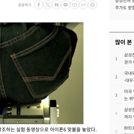
삼성전자 
공유하기
주가도 받칠
많이 본
삼성전
1
권가 
국내외
2
·대우
미국 
3
는 위
삼성전
4
까지
BYD
조하는 실험 동영상으로 아이폰6 맞불을 놓았다.
5