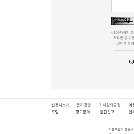
-
200자
까지 쓰실
- 저작권 등 
- 타인에게 불
fgf
신문사소개
윤리강령
기사심의규정
이
포럼
광고문의
불편신고
서울특별시 성동구 성