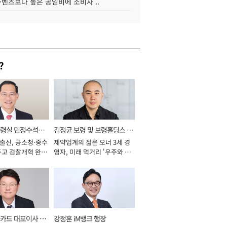
·벤츠보다 높은 공임비에 소비자 ..
?
통령실 민정수석비
김정균 보령 및 보령홀딩스 대
 출신, 공소청·중수
제약업계의 젊은 오너 3세 경
표이사 사장
두고 검찰개혁 완수
영자, 미래 먹거리 '우주와 헬
년]
스케어' 공들여 [2026년]
카드 대표이사 사
강정훈 iM뱅크 행장