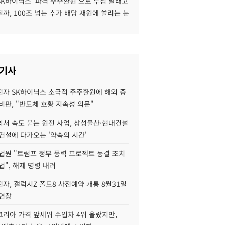
SK하이닉스 '파격 주주환원'으로 투심 달래고
까, 100조 넘는 추가 배당 재원에 쏠리는 눈
 기사
자 SK하이닉스 소극적 주주환원에 해외 증
비판, "반도체 호황 지속성 의문"
서 속도 붙는 원전 사업, 삼성물산·현대건설
건설에 다가오는 '약속의 시간'
법원 "트럼프 정부 풍력 프로젝트 동결 조치
법", 해제 명령 내려
자, 갤럭시Z 폴드8 사전예약 개통 8월31일
 연장
코리아 가격 앞세워 수입차 4위 올랐지만,