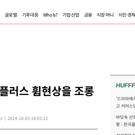
글로벌
기후대응
Who Is?
기업·산업
금융
시장·머니
시민·경
HUFF
6플러스 휨현상을 조롱
'드라마에서
고 커머스
바닷속 산
kr
2014-10-03 14:03:12
황 : 한국