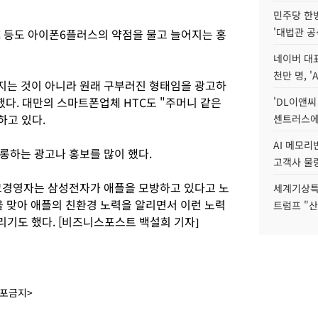
민주당 한
'대법관 공
C 등도 아이폰6플러스의 약점을 물고 늘어지는 홍
네이버 대표
천만 명, 'A
지는 것이 아니라 원래 구부러진 형태임을 광고하
다. 대만의 스마트폰업체 HTC도 "주머니 같은
'DL이앤씨
하고 있다.
센트러스에
AI 메모
롱하는 광고나 홍보를 많이 했다.
고객사 물량
고경영자는 삼성전자가 애플을 모방하고 있다고 노
세계기상특
'을 맞아 애플의 친환경 노력을 알리면서 이런 노력
트럼프 "산
기도 했다. [비즈니스포스트 백설희 기자]
배포금지>