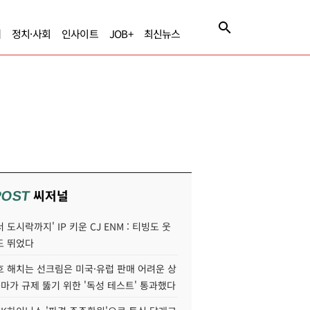
제
정치·사회
인사이트
JOB+
최신뉴스
씨저널
POST
 도시락까지' IP 키운 CJ ENM : 티빙도 웃
도 뛰었다
호 해치는 선크림은 미국·유럽 판매 어려운 상
콜마가 규제 뚫기 위한 '독성 테스트' 통과했다