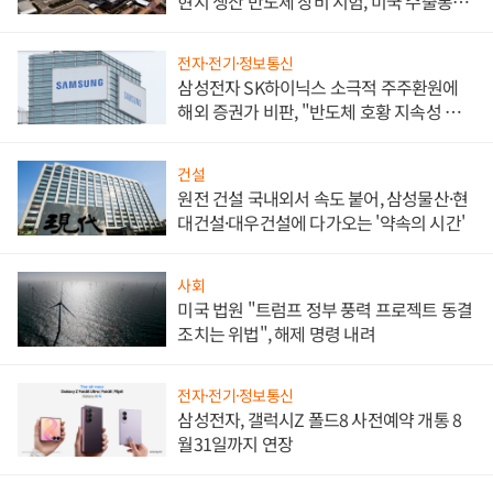
현지 생산 반도체 장비 시험, 미국 수출통제
대비"
전자·전기·정보통신
삼성전자 SK하이닉스 소극적 주주환원에
해외 증권가 비판, "반도체 호황 지속성 의
문"
건설
원전 건설 국내외서 속도 붙어, 삼성물산·현
대건설·대우건설에 다가오는 '약속의 시간'
사회
미국 법원 "트럼프 정부 풍력 프로젝트 동결
조치는 위법", 해제 명령 내려
전자·전기·정보통신
삼성전자, 갤럭시Z 폴드8 사전예약 개통 8
월31일까지 연장