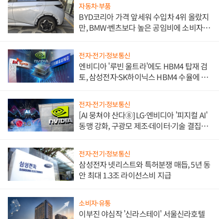
자동차·부품
BYD코리아 가격 앞세워 수입차 4위 올랐지
만, BMW·벤츠보다 높은 공임비에 소비자
불만 폭발
전자·전기·정보통신
엔비디아 '루빈 울트라'에도 HBM4 탑재 검
토, 삼성전자·SK하이닉스 HBM4 수율에 주
도권 갈린다
전자·전기·정보통신
[AI 뭉쳐야 산다⑧] LG·엔비디아 '피지컬 AI'
동맹 강화, 구광모 제조·데이터·기술 결집
해 종합 로보틱스 기업으로
전자·전기·정보통신
삼성전자 넷리스트와 특허분쟁 매듭, 5년 동
안 최대 1.3조 라이선스비 지급
소비자·유통
이부진 야심작 '신라스테이' 서울신라호텔