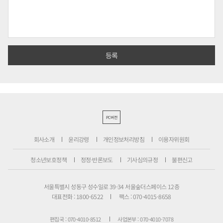
PC버전
회사소개
윤리강령
개인정보처리방침
이용자위원회
청소년보호정책
정정·반론보도
기사심의규정
불편신고
서울특별시 성동구 성수일로 39-34 서울숲더스페이스 12층
대표전화 : 1800-6522
팩스 : 070-4015-8658
편집국 : 070-4010-8512
사업본부 : 070-4010-7078