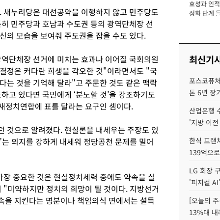
효성과 인적 
장
. 새누리당은 대선공약을 이행하지 않고 민주당도
정화 단계 들
특히 민주당과 호남과 수도권 등의 광역단체장 선
신의 모습을 보여줘 주도권을 잡을 수도 있다.
최신기
광역단체장 선거에 미치는 효과나 이어질 국회의원
결정은 커다란 희생을 각오한 것"이라면서도 "국
포스코퓨처
다는 것을 기억해 달라"고 주문한 것도 같은 맥락
톤 6년 장
도하고 있다면 국민에게 ‘분노할 것’을 강조하기도
 새정치연합에 표를 달라는 요구인 셈이다.
산업은행 
'지방 이전
 것으로 알려졌다. 현실론을 내세우는 주장도 있
다”는 의지를 강하게 내세워 정당공천 문제를 밀어
한식 프랜
139억으로
LG 회장 
가장 중요한 것은 현실정치세력 중에도 약속을 실
'피지컬 AI
 "미약하지만 정치의 희망이 될 것이다. 지방선거
속을 지킨다는 명분이나 책임의식 면에서는 설득
[오늘의 주
13%대 내