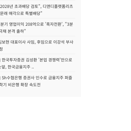
2028년 초과배당 검토", 디앤디플랫폼리츠
 문래 매각으로 특별배당"
분기 영업이익 208억으로 '흑자전환', "3분
양극재 본격 출하"
김보현 대표이사 사임, 후임으로 이강석 부사
정
] 한국투자증권 김성환 '본업 경쟁력'만으로
눈앞, 한국금융지주 ..
] Sh수협은행 증권사 인수로 금융지주 퍼즐
신학기 비은행 확장 속도전