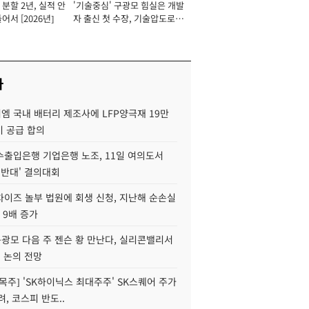
분할 2년, 실적 안
'기술중심' 구광모 힘실은 개발
이사 사장
어서 [2026년]
자 출신 첫 수장, 기술압도로
경쟁력 확보 사활 [2026년]
사
엠 국내 배터리 제조사에 LFP양극재 19만
기 공급 합의
수출입은행 기업은행 노조, 11일 여의도서
 반대' 결의대회
차이즈 놀부 법원에 회생 신청, 지난해 순손실
 9배 증가
구광모 다음 주 젠슨 황 만난다, 실리콘밸리서
' 논의 전망
목주] 'SK하이닉스 최대주주' SK스퀘어 주가
려, 코스피 반도..