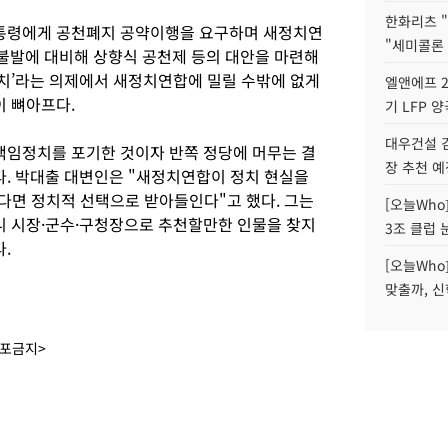
한화리츠 "
대통령에게 공천폐지 공약이행을 요구하며 새정치연
"세미콜론
불발에 대비해 상향식 공천제 등의 대안을 마련해
정치’라는 의제에서 새정치연합에 밀릴 수밖에 없게
엘앤에프 2
이 뼈아프다.
기 LFP 
대우건설 
책임정치를 포기한 것이자 반쪽 정당에 머무는 결
장 추천 예
다. 박대출 대변인은 "새정치연합이 정치 현실을
겠다면 정치적 선택으로 받아들인다"고 했다. 그는
[오늘Who
니 시장·군수·구청장으로 추천할만한 인물을 찾지
3조 클럽 
.
[오늘Who
맞출까, 
배포금지>