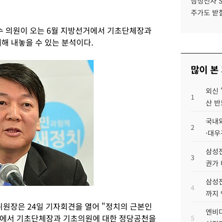
삼성전자 
주가도 받칠
철수 의원이 오는 6월 지방선거에서 기초단체장과
해 내놓을 수 있는 분석이다.
많이 본
외신 
1
산 반
국내외
2
·대우
삼성전
3
권가 
삼성전
4
까지
원장은 24일 기자회견을 열어 "정치의 근본인
엔비디
거에서 기초단체장과 기초의원에 대한 정당공천을
5