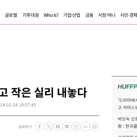
글로벌
기후대응
Who Is?
기업·산업
금융
시장·머니
시민·경
HUFF
얻고 작은 실리 내놓다
'드라마에서
14-02-24 19:07:45
고 커머스
바닷속 산
황 : 한국
공유하기