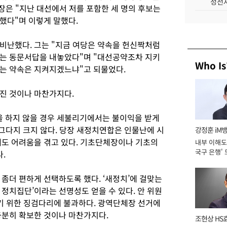
성전자
장은 "지난 대선에서 저를 포함한 세 명의 후보는
했다"며 이렇게 말했다.
비난했다. 그는 "지금 여당은 약속을 헌신짝처럼
라는 동문서답을 내놓았다"며 "대선공약조차 지키
Who Is
는 약속은 지켜지겠느냐"고 되물었다.
진 것이나 마찬가지다.
 하지 않을 경우 세불리기에서는 불이익을 받게
 그다지 크지 않다. 당장 새정치연합은 인물난에 시
강정훈 iM
데도 어려움을 겪고 있다. 기초단체장이나 기초의
내부 이해도 
국구 은행' 
.
좀더 편하게 선택하도록 했다. ‘새정치’에 걸맞는
정치집단’이라는 선명성도 얻을 수 있다. 안 위원
기 위한 징검다리에 불과하다. 광역단체장 선거에
충분히 확보한 것이나 마찬가지다.
조현상 HS