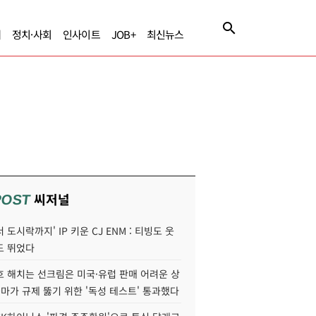
제
정치·사회
인사이트
JOB+
최신뉴스
씨저널
POST
 도시락까지' IP 키운 CJ ENM : 티빙도 웃
도 뛰었다
호 해치는 선크림은 미국·유럽 판매 어려운 상
콜마가 규제 뚫기 위한 '독성 테스트' 통과했다