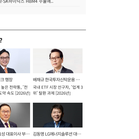
·SK하이닉스 HBM4 수율에..
?
뱅크 행장
배재규 한국투자신탁운용 대
높은 전략통, '전
국내 ETF 시장 선구자, '업계 3
표이사 사장
도약 속도 [2026년]
위' 탈환 과제 [2026년]
효성 대표이사 부회
김동명 LG에너지솔루션 대표