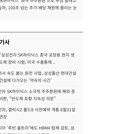
SK하이닉스 '파격 주주환원'으로 투심 달래고
까, 100조 넘는 추가 배당 재원에 쏠리는 눈
 기사
"삼성전자 SK하이닉스 중국 공장용 현지 생
도체 장비 시험, 미국 수출통제 ..
서 속도 붙는 원전 사업, 삼성물산·현대건설
건설에 다가오는 '약속의 시간'
자 SK하이닉스 소극적 주주환원에 해외 증
비판, "반도체 호황 지속성 의문"
자, 갤럭시Z 폴드8 사전예약 개통 8월31일
 연장
아 '루빈 울트라'에도 HBM4 탑재 검토, 삼