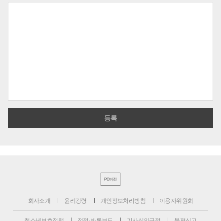
PC버전
회사소개
윤리강령
개인정보처리방침
이용자위원회
청소년보호정책
정정·반론보도
기사심의규정
불편신고