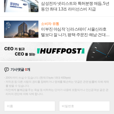
삼성전자 넷리스트와 특허분쟁 매듭, 5년
동안 최대 1.3조 라이선스비 지급
소비자·유통
이부진 야심작 '신라스테이' 서울신라호
텔보다 잘 나가, 평택·주문진·해남·건대로
성장판 더 넓힌다
기사댓글
0
개
200자까지 쓰실 수 있습니다. (현재 0 byte / 최대 400byte)
저작권 등 다른 사람의 권리를 침해하거나 명예를 훼손하는 댓글은 관련 법률에 의해 제재
를 받을 수 있습니다.
타인에게 불쾌감을 주는 욕설 등 비하하는 단어가 내용에 포함되거나 인신공격성 글은 관
리자의 판단에 의해 삭제 합니다.