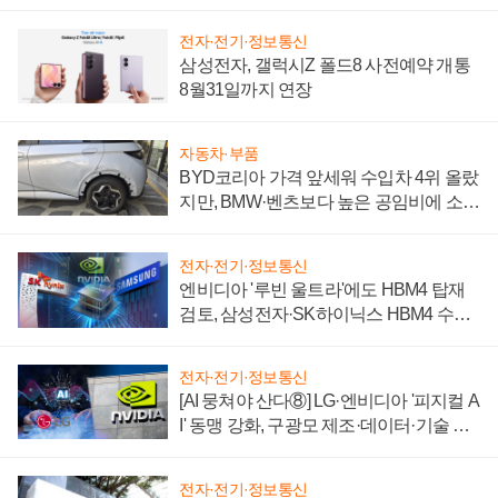
전자·전기·정보통신
삼성전자, 갤럭시Z 폴드8 사전예약 개통
8월31일까지 연장
자동차·부품
BYD코리아 가격 앞세워 수입차 4위 올랐
지만, BMW·벤츠보다 높은 공임비에 소비
자 불만 폭발
전자·전기·정보통신
엔비디아 '루빈 울트라'에도 HBM4 탑재
검토, 삼성전자·SK하이닉스 HBM4 수율
에 주도권 갈린다
전자·전기·정보통신
[AI 뭉쳐야 산다⑧] LG·엔비디아 '피지컬 A
I' 동맹 강화, 구광모 제조·데이터·기술 결
집해 종합 로보틱스 기업으로
전자·전기·정보통신