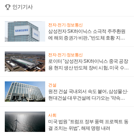
인기기사
전자·전기·정보통신
삼성전자 SK하이닉스 소극적 주주환원
에 해외 증권가 비판, "반도체 호황 지속
성 의문"
전자·전기·정보통신
로이터 "삼성전자 SK하이닉스 중국 공장
용 현지 생산 반도체 장비 시험, 미국 수출
통제 대비"
건설
원전 건설 국내외서 속도 붙어, 삼성물산·
현대건설·대우건설에 다가오는 '약속의
시간'
사회
미국 법원 "트럼프 정부 풍력 프로젝트 동
결 조치는 위법", 해제 명령 내려