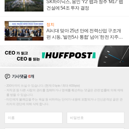
SK하이닉스, 용인 'Y2' 팹과 청주 'M17' 팹
건설에 54조 투자 결정
정치
AI시대 맞아 25년 만에 전력산업 구조개
편 시동, '발전5사 통합' 넘어 '한전 지주사'
재편론도
기사댓글
0
개
200자까지 쓰실 수 있습니다. (현재 0 byte / 최대 400byte)
저작권 등 다른 사람의 권리를 침해하거나 명예를 훼손하는 댓글은 관련 법률에 의해 제재
를 받을 수 있습니다.
타인에게 불쾌감을 주는 욕설 등 비하하는 단어가 내용에 포함되거나 인신공격성 글은 관
리자의 판단에 의해 삭제 합니다.