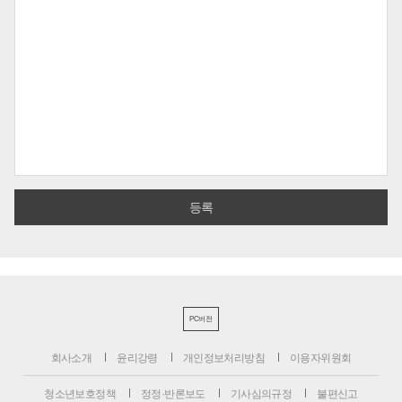
PC버전
회사소개
윤리강령
개인정보처리방침
이용자위원회
청소년보호정책
정정·반론보도
기사심의규정
불편신고