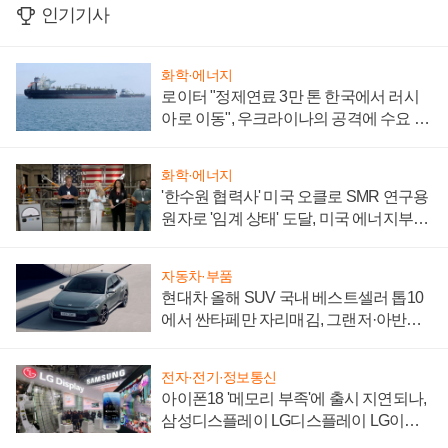
인기기사
화학·에너지
로이터 "정제연료 3만 톤 한국에서 러시
아로 이동", 우크라이나의 공격에 수요 늘
어
화학·에너지
'한수원 협력사' 미국 오클로 SMR 연구용
원자로 '임계 상태' 도달, 미국 에너지부
"중요한 이정표"
자동차·부품
현대차 올해 SUV 국내 베스트셀러 톱10
에서 싼타페만 자리매김, 그랜저·아반떼
'세단 쌍끌이'로 내수 방어
전자·전기·정보통신
아이폰18 '메모리 부족'에 출시 지연되나,
삼성디스플레이 LG디스플레이 LG이노
텍 '탈애플' 수익 다각화 속도