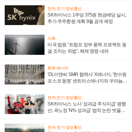
전자·전기·정보통신
SK하이닉스 1주당 375원 현금배당 실시,
추가 주주환원 계획 9월 공개 예정
사회
미국 법원 "트럼프 정부 풍력 프로젝트 동
결 조치는 위법", 해제 명령 내려
화학·에너지
'DL이앤씨 SMR 협력사' X에너지, '한수원
포스코 동맹' 센트러스에너지와 우라늄
계약 체결
전자·전기·정보통신
SK하이닉스 노사 '성과급 주식지급' 평행
선, 곽노정 'N% 성과급' 법적 논란 벗을지
주목
전자·전기·정보통신