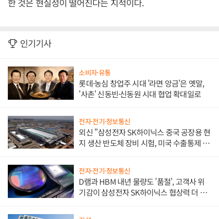
한 것은 현실성이 떨어진다는 지적이다.
인기기사
소비자·유통
롯데·농심 창업주 시대 '라면 앙금'은 옛말,
'사촌' 신동빈·신동원 시대 협업 확대일로
전자·전기·정보통신
외신 "삼성전자 SK하이닉스 중국 공장용 현
지 생산 반도체 장비 시험, 미국 수출통제 대
비"
전자·전기·정보통신
D램과 HBM 내년 물량도 '품절', 고객사 위
기감이 삼성전자 SK하이닉스 협상력 더 키
워