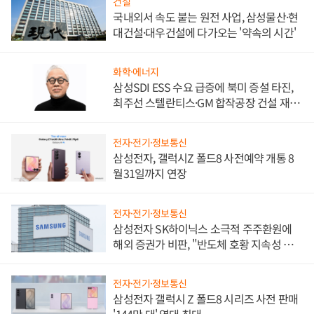
건설
국내외서 속도 붙는 원전 사업, 삼성물산·현
대건설·대우건설에 다가오는 '약속의 시간'
화학·에너지
삼성SDI ESS 수요 급증에 북미 증설 타진,
최주선 스텔란티스·GM 합작공장 건설 재추
진하나
전자·전기·정보통신
삼성전자, 갤럭시Z 폴드8 사전예약 개통 8
월31일까지 연장
전자·전기·정보통신
삼성전자 SK하이닉스 소극적 주주환원에
해외 증권가 비판, "반도체 호황 지속성 의
문"
전자·전기·정보통신
삼성전자 갤럭시 Z 폴드8 시리즈 사전 판매