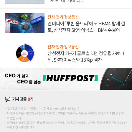
'144만 대' 역대 최대
전자·전기·정보통신
엔비디아 '루빈 울트라'에도 HBM4 탑재 검
토, 삼성전자·SK하이닉스 HBM4 수율에 주
도권 갈린다
전자·전기·정보통신
삼성전자 2분기 글로벌 D램 점유율 39% 1
위, SK하이닉스와 13%p 격차
기사댓글
0
개
200자까지 쓰실 수 있습니다. (현재 0 byte / 최대 400byte)
저작권 등 다른 사람의 권리를 침해하거나 명예를 훼손하는 댓글은 관련 법률에 의해 제재를 받을
수 있습니다.
타인에게 불쾌감을 주는 욕설 등 비하하는 단어가 내용에 포함되거나 인신공격성 글은 관리자의 판
단에 의해 삭제 합니다.