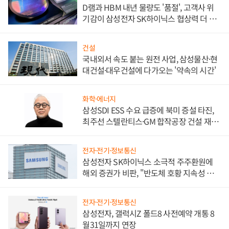
D램과 HBM 내년 물량도 '품절', 고객사 위
기감이 삼성전자 SK하이닉스 협상력 더 키
워
건설
국내외서 속도 붙는 원전 사업, 삼성물산·현
대건설·대우건설에 다가오는 '약속의 시간'
화학·에너지
삼성SDI ESS 수요 급증에 북미 증설 타진,
최주선 스텔란티스·GM 합작공장 건설 재추
진하나
전자·전기·정보통신
삼성전자 SK하이닉스 소극적 주주환원에
해외 증권가 비판, "반도체 호황 지속성 의
문"
전자·전기·정보통신
삼성전자, 갤럭시Z 폴드8 사전예약 개통 8
월31일까지 연장