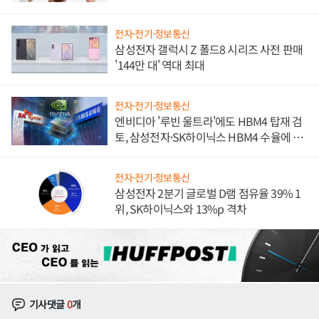
전자·전기·정보통신
삼성전자 갤럭시 Z 폴드8 시리즈 사전 판매
'144만 대' 역대 최대
전자·전기·정보통신
엔비디아 '루빈 울트라'에도 HBM4 탑재 검
토, 삼성전자·SK하이닉스 HBM4 수율에 주
도권 갈린다
전자·전기·정보통신
삼성전자 2분기 글로벌 D램 점유율 39% 1
위, SK하이닉스와 13%p 격차
기사댓글
0
개