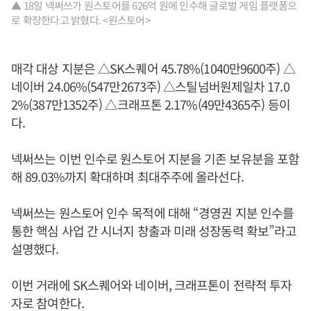
▲ 18일 넥써쓰가 원스토어를 626억 원에 인수해 글로벌 게임 플랫폼으
로 확장한다고 밝혔다. <원스토어>
매각 대상 지분은 △SK스퀘어 45.78%(1040만9600주) △
네이버 24.06%(547만2673주) △스틸넘버원제일차 17.0
2%(387만1352주) △크래프톤 2.17%(49만4365주) 등이
다.
넥써쓰는 이번 인수로 원스토어 지분을 기존 보유분을 포함
해 89.03%까지 확대하며 최대주주에 올라선다.
넥써쓰는 원스토어 인수 목적에 대해 “경영권 지분 인수를
통한 핵심 사업 간 시너지 창출과 미래 성장동력 확보”라고
설명했다.
이번 거래에 SK스퀘어와 네이버, 크래프톤이 전략적 투자
자로 참여한다.