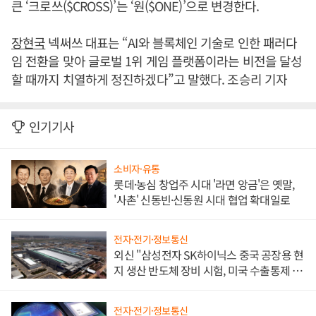
큰 ‘크로쓰($CROSS)’는 ‘원($ONE)’으로 변경한다.
장현국
넥써쓰 대표는 “AI와 블록체인 기술로 인한 패러다
임 전환을 맞아 글로벌 1위 게임 플랫폼이라는 비전을 달성
할 때까지 치열하게 정진하겠다”고 말했다. 조승리 기자
인기기사
소비자·유통
롯데·농심 창업주 시대 '라면 앙금'은 옛말,
'사촌' 신동빈·신동원 시대 협업 확대일로
전자·전기·정보통신
외신 "삼성전자 SK하이닉스 중국 공장용 현
지 생산 반도체 장비 시험, 미국 수출통제 대
비"
전자·전기·정보통신