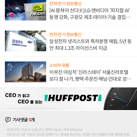
전자·전기·정보통신
[AI 뭉쳐야 산다⑧] LG·엔비디아 '피지컬 AI'
동맹 강화, 구광모 제조·데이터·기술 결집
해 종합 로보틱스 기업으로
전자·전기·정보통신
삼성전자 넷리스트와 특허분쟁 매듭, 5년 동
안 최대 1.3조 라이선스비 지급
소비자·유통
이부진 야심작 '신라스테이' 서울신라호텔
보다 잘 나가, 평택·주문진·해남·건대로 성
장판 더 넓힌다
기사댓글
0
개
200자까지 쓰실 수 있습니다. (현재 0 byte / 최대 400byte)
저작권 등 다른 사람의 권리를 침해하거나 명예를 훼손하는 댓글은 관련 법률에 의해 제재를 받을