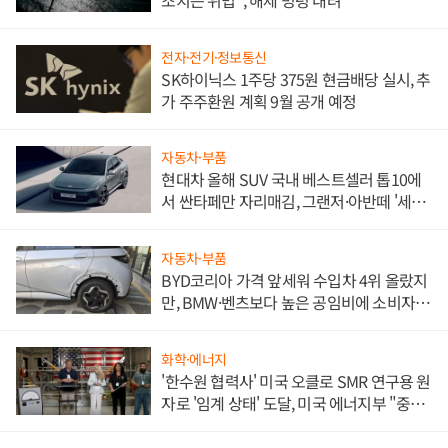
조치는 위법", 해제 명령 내려
전자·전기·정보통신
SK하이닉스 1주당 375원 현금배당 실시, 추
가 주주환원 계획 9월 공개 예정
자동차·부품
현대차 올해 SUV 국내 베스트셀러 톱10에
서 싼타페만 자리매김, 그랜저·아반떼 '세단
쌍끌이'로 내수 방어
자동차·부품
BYD코리아 가격 앞세워 수입차 4위 올랐지
만, BMW·벤츠보다 높은 공임비에 소비자
불만 폭발
화학·에너지
'한수원 협력사' 미국 오클로 SMR 연구용 원
자로 '임계 상태' 도달, 미국 에너지부 "중요
한 이정표"