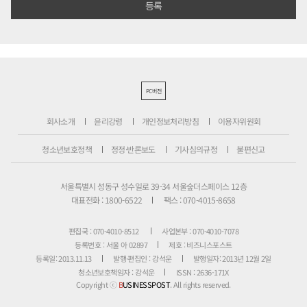
PC버전
회사소개
윤리강령
개인정보처리방침
이용자위원회
청소년보호정책
정정·반론보도
기사심의규정
불편신고
서울특별시 성동구 성수일로 39-34 서울숲더스페이스 12층
대표전화 : 1800-6522
팩스 : 070-4015-8658
편집국 : 070-4010-8512
사업본부 : 070-4010-7078
등록번호 : 서울 아 02897
제호 : 비즈니스포스트
등록일: 2013.11.13
발행·편집인 : 강석운
발행일자: 2013년 12월 2일
청소년보호책임자 : 강석운
ISSN : 2636-171X
Copyright ⓒ
B
USINESSPOST
. All rights reserved.