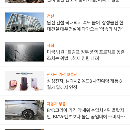
대비"
건설
원전 건설 국내외서 속도 붙어, 삼성물산·현
대건설·대우건설에 다가오는 '약속의 시간'
사회
미국 법원 "트럼프 정부 풍력 프로젝트 동결
조치는 위법", 해제 명령 내려
전자·전기·정보통신
삼성전자, 갤럭시Z 폴드8 사전예약 개통 8
월31일까지 연장
자동차·부품
BYD코리아 가격 앞세워 수입차 4위 올랐지
만, BMW·벤츠보다 높은 공임비에 소비자
불만 폭발