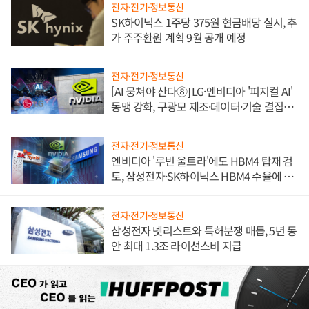
전자·전기·정보통신
SK하이닉스 1주당 375원 현금배당 실시, 추
가 주주환원 계획 9월 공개 예정
전자·전기·정보통신
[AI 뭉쳐야 산다⑧] LG·엔비디아 '피지컬 AI'
동맹 강화, 구광모 제조·데이터·기술 결집
해 종합 로보틱스 기업으로
전자·전기·정보통신
엔비디아 '루빈 울트라'에도 HBM4 탑재 검
토, 삼성전자·SK하이닉스 HBM4 수율에 주
도권 갈린다
전자·전기·정보통신
삼성전자 넷리스트와 특허분쟁 매듭, 5년 동
안 최대 1.3조 라이선스비 지급