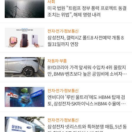
사회
미국 법원 "트럼프 정부 풍력 프로젝트 동결
조치는 위법", 해제 명령 내려
전자·전기·정보통신
삼성전자, 갤럭시Z 폴드8 사전예약 개통 8
월31일까지 연장
자동차·부품
BYD코리아 가격 앞세워 수입차 4위 올랐지
만, BMW·벤츠보다 높은 공임비에 소비자
불만 폭발
전자·전기·정보통신
엔비디아 '루빈 울트라'에도 HBM4 탑재 검
토, 삼성전자·SK하이닉스 HBM4 수율에 주
도권 갈린다
전자·전기·정보통신
삼성전자 넷리스트와 특허분쟁 매듭, 5년 동