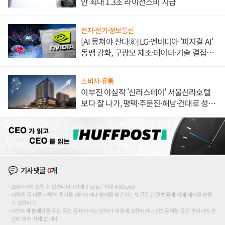
안 최대 1.3조 라이선스비 지급
전자·전기·정보통신
[AI 뭉쳐야 산다⑧] LG·엔비디아 '피지컬 AI'
동맹 강화, 구광모 제조·데이터·기술 결집
해 종합 로보틱스 기업으로
소비자·유통
이부진 야심작 '신라스테이' 서울신라호텔
보다 잘 나가, 평택·주문진·해남·건대로 성
장판 더 넓힌다
기사댓글
0
개
200자까지 쓰실 수 있습니다. (현재 0 byte / 최대 400byte)
저작권 등 다른 사람의 권리를 침해하거나 명예를 훼손하는 댓글은 관련 법률에 의해 제재를 받을
수 있습니다.
타인에게 불쾌감을 주는 욕설 등 비하하는 단어가 내용에 포함되거나 인신공격성 글은 관리자의 판
단에 의해 삭제 합니다.