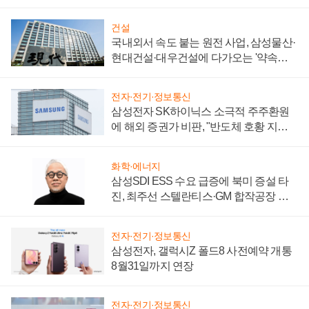
키워
건설
국내외서 속도 붙는 원전 사업, 삼성물산·
현대건설·대우건설에 다가오는 '약속의
시간'
전자·전기·정보통신
삼성전자 SK하이닉스 소극적 주주환원
에 해외 증권가 비판, "반도체 호황 지속
성 의문"
화학·에너지
삼성SDI ESS 수요 급증에 북미 증설 타
진, 최주선 스텔란티스·GM 합작공장 건
설 재추진하나
전자·전기·정보통신
삼성전자, 갤럭시Z 폴드8 사전예약 개통
8월31일까지 연장
전자·전기·정보통신