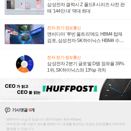
삼성전자 갤럭시 Z 폴드8 시리즈 사전 판
매 '144만 대' 역대 최대
전자·전기·정보통신
엔비디아 '루빈 울트라'에도 HBM4 탑재
검토, 삼성전자·SK하이닉스 HBM4 수율
에 주도권 갈린다
전자·전기·정보통신
삼성전자 2분기 글로벌 D램 점유율 39%
1위, SK하이닉스와 13%p 격차
기사댓글
0
개
200자까지 쓰실 수 있습니다. (현재 0 byte / 최대 400byte)
저작권 등 다른 사람의 권리를 침해하거나 명예를 훼손하는 댓글은 관련 법률에 의해 제재
를 받을 수 있습니다.