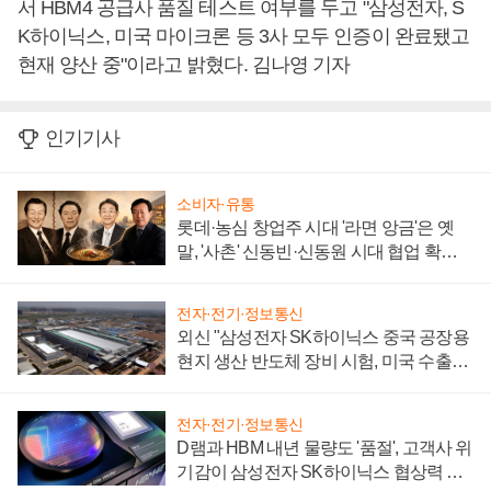
서 HBM4 공급사 품질 테스트 여부를 두고 "삼성전자, S
K하이닉스, 미국 마이크론 등 3사 모두 인증이 완료됐고
현재 양산 중"이라고 밝혔다. 김나영 기자
인기기사
소비자·유통
롯데·농심 창업주 시대 '라면 앙금'은 옛
말, '사촌' 신동빈·신동원 시대 협업 확대
일로
전자·전기·정보통신
외신 "삼성전자 SK하이닉스 중국 공장용
현지 생산 반도체 장비 시험, 미국 수출통
제 대비"
전자·전기·정보통신
D램과 HBM 내년 물량도 '품절', 고객사 위
기감이 삼성전자 SK하이닉스 협상력 더