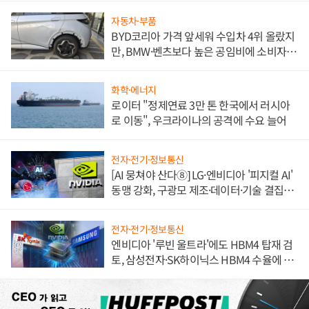
자동차·부품
BYD코리아 가격 앞세워 수입차 4위 올랐지
만, BMW·벤츠보다 높은 공임비에 소비자
불만 폭발
화학·에너지
로이터 "정제연료 3만 톤 한국에서 러시아
로 이동", 우크라이나의 공격에 수요 늘어
전자·전기·정보통신
[AI 뭉쳐야 산다⑧] LG·엔비디아 '피지컬 AI'
동맹 강화, 구광모 제조·데이터·기술 결집
해 종합 로보틱스 기업으로
전자·전기·정보통신
엔비디아 '루빈 울트라'에도 HBM4 탑재 검
토, 삼성전자·SK하이닉스 HBM4 수율에 주
도권 갈린다