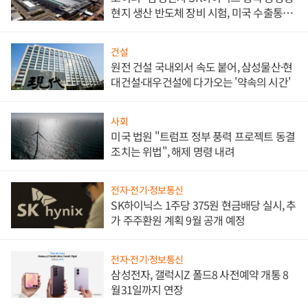
현지 생산 반도체 장비 시험, 미국 수출통제
대비"
건설
원전 건설 국내외서 속도 붙어, 삼성물산·현
대건설·대우건설에 다가오는 '약속의 시간'
사회
미국 법원 "트럼프 정부 풍력 프로젝트 동결
조치는 위법", 해제 명령 내려
전자·전기·정보통신
SK하이닉스 1주당 375원 현금배당 실시, 추
가 주주환원 계획 9월 공개 예정
전자·전기·정보통신
삼성전자, 갤럭시Z 폴드8 사전예약 개통 8
월31일까지 연장