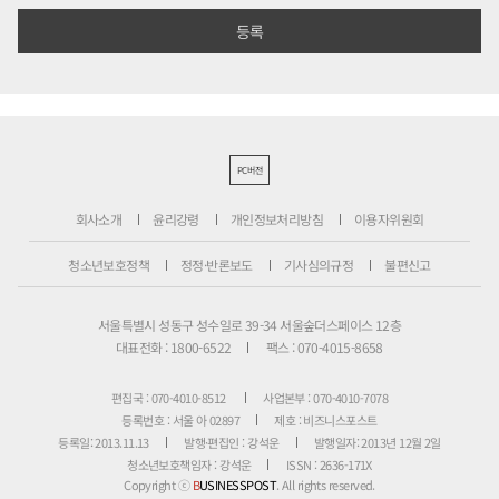
PC버전
회사소개
윤리강령
개인정보처리방침
이용자위원회
청소년보호정책
정정·반론보도
기사심의규정
불편신고
서울특별시 성동구 성수일로 39-34 서울숲더스페이스 12층
대표전화 : 1800-6522
팩스 : 070-4015-8658
편집국 : 070-4010-8512
사업본부 : 070-4010-7078
등록번호 : 서울 아 02897
제호 : 비즈니스포스트
등록일: 2013.11.13
발행·편집인 : 강석운
발행일자: 2013년 12월 2일
청소년보호책임자 : 강석운
ISSN : 2636-171X
Copyright ⓒ
B
USINESSPOST
. All rights reserved.