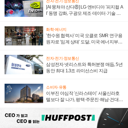
전자·전기·정보통신
[AI 뭉쳐야 산다⑧] LG·엔비디아 '피지컬 A
I' 동맹 강화, 구광모 제조·데이터·기술 결
집해 종합 로보틱스 기업으로
화학·에너지
'한수원 협력사' 미국 오클로 SMR 연구용
원자로 '임계 상태' 도달, 미국 에너지부
"중요한 이정표"
전자·전기·정보통신
삼성전자 넷리스트와 특허분쟁 매듭, 5년
동안 최대 1.3조 라이선스비 지급
소비자·유통
이부진 야심작 '신라스테이' 서울신라호
텔보다 잘 나가, 평택·주문진·해남·건대로
성장판 더 넓힌다