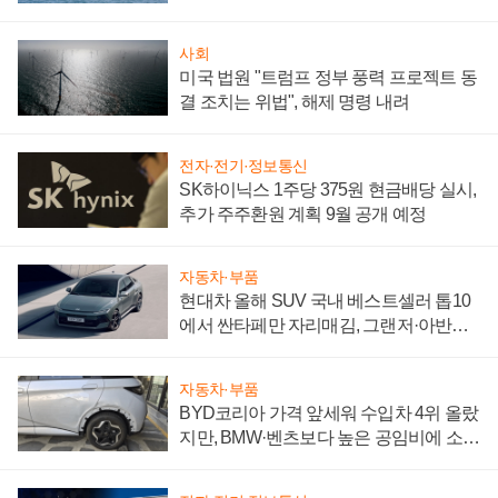
어
사회
미국 법원 "트럼프 정부 풍력 프로젝트 동
결 조치는 위법", 해제 명령 내려
전자·전기·정보통신
SK하이닉스 1주당 375원 현금배당 실시,
추가 주주환원 계획 9월 공개 예정
자동차·부품
현대차 올해 SUV 국내 베스트셀러 톱10
에서 싼타페만 자리매김, 그랜저·아반떼
'세단 쌍끌이'로 내수 방어
자동차·부품
BYD코리아 가격 앞세워 수입차 4위 올랐
지만, BMW·벤츠보다 높은 공임비에 소비
자 불만 폭발