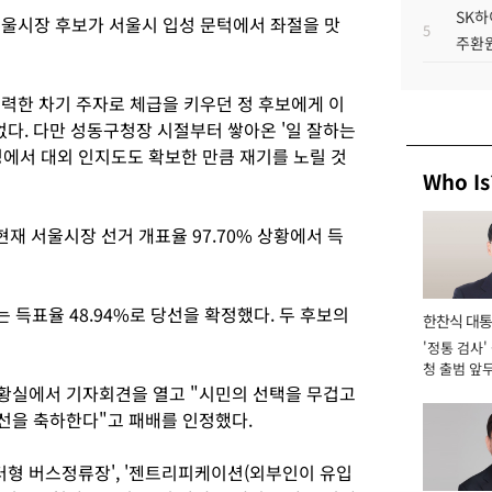
SK하
울시장 후보가 서울시 입성 문턱에서 좌절을 맛
5
주환원
유력한 차기 주자로 체급을 키우던 정 후보에게 이
없다. 다만 성동구청장 시절부터 쌓아온 '일 잘하는
정에서 대외 인지도도 확보한 만큼 재기를 노릴 것
Who Is
현재 서울시장 선거 개표율 97.70% 상황에서 득
득표율 48.94%로 당선을 확정했다. 두 후보의
한찬식 대
'정통 검사'
서관
청 출범 앞
맡아 [2026
상황실에서 기자회견을 열고 "시민의 선택을 무겁고
선을 축하한다"고 패배를 인정했다.
터형 버스정류장', '젠트리피케이션(외부인이 유입