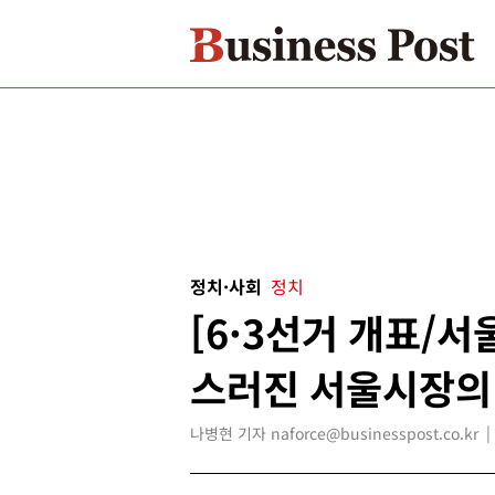
정치·사회
정치
[6·3선거 개표/
스러진 서울시장의 
나병현 기자 naforce@businesspost.co.kr