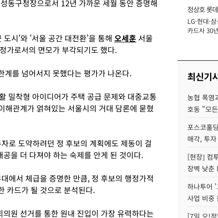
등 성동구청장으로서 12년 가까운 세월 동안 증명해
정상호 롯데
LG·현대·삼
장
카드사 30년
근 도시'와 '서울 공간 대전환'을 통해
오세훈
서울
에 '초집중' 
행정가로서의 면모가 부각되기도 했다.
한계를 넘어서지 못했다는 평가가 나온다.
최신기
활 밀착형 아이디어가 주택 공급 문제와 대중교통
농협 폭염과
한 이해관계가 얽혀있는 서울시의 거대 담론에 묻혔
호동 "모든
포스코홀딩
매각, 투자
주자로 도약하려던 정 후보의 계획에도 제동이 걸
내공을 더 다져야 하는 숙제를 안게 된 것이다.
[현장] 컴
장벽 낮춘 
무대에서 체급을 증명한 만큼, 정 후보의 행정가적
하나투어 '
 카드가 될 것으로 분석된다.
사업 비중 
국회의원 선거를 통한 원내 진입이 가장 유력하다는
[7일 오!