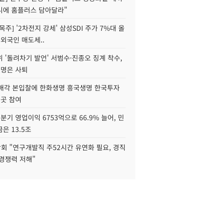
니에 홈플러스 담아달라"
목주] '2차전지 강세' 삼성SDI 주가 7%대 올
 외국인 매도세..
 '돌려차기 발언' 서범수·진종오 징계 착수,
2명은 사퇴
 매각 본입찰에 한화생명 흥국생명 한국투자
3곳 참여
분기 영업이익 6753억으로 66.9% 늘어, 민
은 13.5조
회 "연구개발직 주52시간 유연화 필요, 경직
경쟁력 저해"