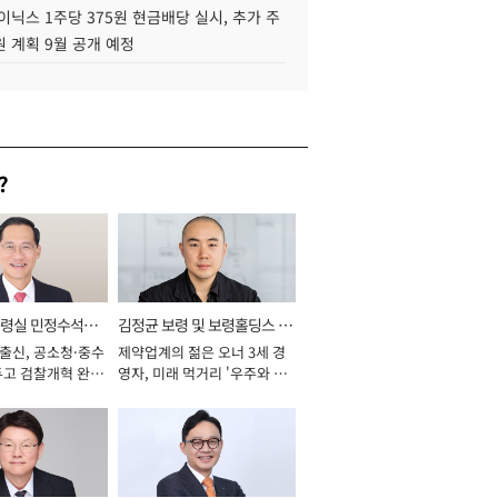
이닉스 1주당 375원 현금배당 실시, 추가 주
 계획 9월 공개 예정
?
통령실 민정수석비
김정균 보령 및 보령홀딩스 대
 출신, 공소청·중수
제약업계의 젊은 오너 3세 경
표이사 사장
두고 검찰개혁 완수
영자, 미래 먹거리 '우주와 헬
년]
스케어' 공들여 [2026년]