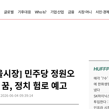
글로벌
기후대응
Who Is?
기업·산업
금융
시장·머니
시민·경
HUFF
서울시장] 민주당 정원오
매각 '7수
꿈, 정치 험로 예고
에 한화생
냈다
2026-06-04 09:39:14
SK하이닉스
투입한다 :
인프라 시