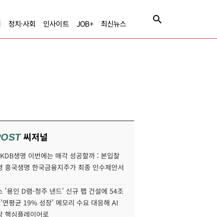
제
정치·사회
인사이트
JOB+
최신뉴스
씨저널
POST
' KDB생명 이번에는 매각 성공할까 : 본입찰
명 흥국생명 한국금융지주가 최종 인수제안서
 '용인 D램-청주 낸드' 신규 팹 건설에 54조
 '연평균 19% 성장' 메모리 수요 대응해 AI
장 핵심플레이어로