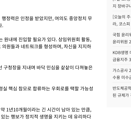
지 장바구
[오늘의 주
며 행정력은 인정을 받았지만, 여의도 중앙정치 무
라, 코스피
.
국힘 윤리위
 원내에 진입할 필요가 있다. 상임위원회 활동,
윤리위원 
료 의원들과 네트워크를 형성하며, 자신을 지지하
KDB생명
금융지주 
3선 구청장을 지내며 바닥 민심을 샅샅이 다져놓은
가스공사 2
수용 미수금
령실 핵심 참모로 합류하는 우회로를 택할 가능성
반도체공학
된 규제가 
약 1년10개월이라는 긴 시간이 남아 있는 만큼,
 있는 행보가 정치적 생명을 지키는 데 유리하다