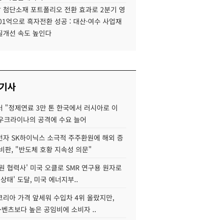
 첨단소재 포트폴리오 전환 효과로 2분기 영
01억으로 흑자전환 성공 : 대산·여수 사업재
질개선 속도 높인다
 기사
 "정제연료 3만 톤 한국에서 러시아로 이
 우크라이나의 공격에 수요 늘어
자 SK하이닉스 소극적 주주환원에 해외 증
비판, "반도체 호황 지속성 의문"
원 협력사' 미국 오클로 SMR 연구용 원자로
 상태' 도달, 미국 에너지부..
코리아 가격 앞세워 수입차 4위 올랐지만,
·벤츠보다 높은 공임비에 소비자 ..