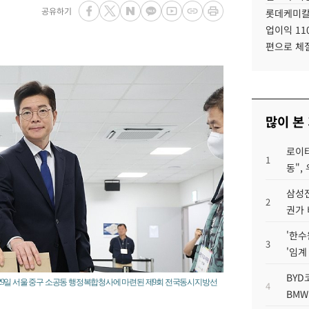
공유하기
롯데케미칼
업이익 11
편으로 체
많이 본
로이터
1
동",
삼성전
2
권가 
'한수
3
'임계
BYD
29일 서울 중구 소공동 행정복합청사에 마련된 제9회 전국동시지방선
4
BMW