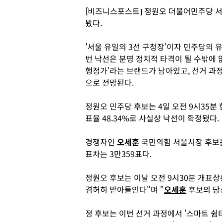
[비즈니스포스트] 정원오 더불어민주당 서
봤다.
'서울 유일의 3선 구청장'이자 민주당의 
번 낙선은 분명 정치적 타격이 될 수밖에 
행정가'라는 브랜드가 남아있고, 선거 과
으로 전망된다.
정원오 민주당 후보는 4일 오전 9시35분 
표율 48.34%로 사실상 낙선이 확정됐다.
경쟁자인
오세훈
국민의힘 서울시장 후보는 
표차는 3만359표다.
정원오 후보는 이날 오전 9시30분 개표
겸허히 받아들인다"며 "
오세훈
후보의 당
정 후보는 이번 선거 과정에서 '스마트 쉼