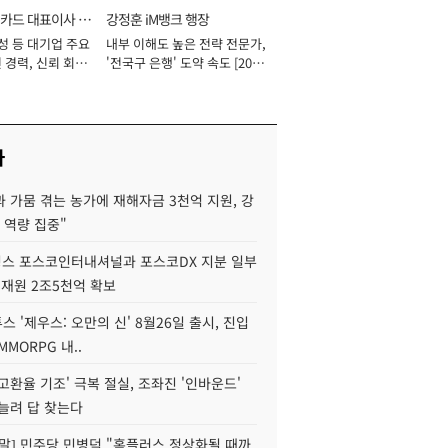
카드 대표이사 사
강정훈 iM뱅크 행장
성 등 대기업 주요
내부 이해도 높은 전략 전문가,
 경력, 신뢰 회복
'전국구 은행' 도약 속도 [2026
[2026년]
년]
사
 가뭄 겪는 농가에 재해자금 3천억 지원, 강
 역량 집중"
스 포스코인터내셔널과 포스코DX 지분 일부
 재원 2조5천억 확보
투스 '제우스: 오만의 신' 8월26일 출시, 진입
MMORPG 내..
고환율 기조' 극복 절실, 조좌진 '인바운드'
늘려 답 찾는다
정말] 민주당 민병덕 "홈플러스 정상화될 때까