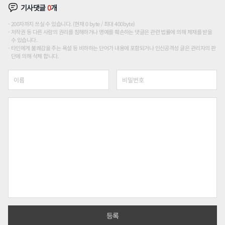
기사댓글
0
개
200자까지 쓰실 수 있습니다. (현재 0 byte / 최대 400byte)
저작권 등 다른 사람의 권리를 침해하거나 명예를 훼손하는 댓글은 관련 법률에 의해 제재를 받을
수 있습니다.
타인에게 불쾌감을 주는 욕설 등 비하하는 단어가 내용에 포함되거나 인신공격성 글은 관리자의 판
단에 의해 삭제 합니다.