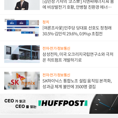
[김민정 기자의 '코스뽀'] 지엔씨에너지 AI 붐
에 비상발전기 호황, 안병철 친환경 에너지
발전전문기업 향한다
정치
[여론조사꽃] 민주당 당대표 선호도 정청래
30.5%·김민석 29.6%, 0.9%p 초접전
전자·전기·정보통신
삼성전자, 미국 오크리지국립연구소와 극저
온 히트펌프 개발하기로
전자·전기·정보통신
SK하이닉스 통합노조 설립 움직임 본격화,
성과급 체계 불만에 3500명 결집