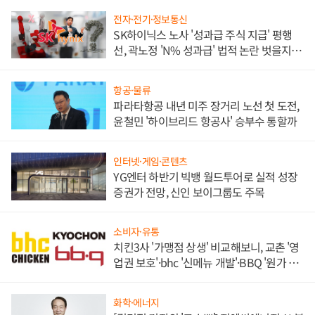
전자·전기·정보통신
SK하이닉스 노사 '성과급 주식 지급' 평행
선, 곽노정 'N% 성과급' 법적 논란 벗을지 주
목
항공·물류
파라타항공 내년 미주 장거리 노선 첫 도전,
윤철민 '하이브리드 항공사' 승부수 통할까
인터넷·게임·콘텐츠
YG엔터 하반기 빅뱅 월드투어로 실적 성장
증권가 전망, 신인 보이그룹도 주목
소비자·유통
치킨3사 '가맹점 상생' 비교해보니, 교촌 '영
업권 보호'·bhc '신메뉴 개발'·BBQ '원가 부
담'
화학·에너지