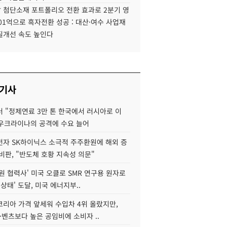
 첨단소재 포트폴리오 전환 효과로 2분기 영
01억으로 흑자전환 성공 : 대산·여수 사업재
질개선 속도 높인다
 기사
 "정제연료 3만 톤 한국에서 러시아로 이
 우크라이나의 공격에 수요 늘어
자 SK하이닉스 소극적 주주환원에 해외 증
비판, "반도체 호황 지속성 의문"
원 협력사' 미국 오클로 SMR 연구용 원자로
 상태' 도달, 미국 에너지부..
코리아 가격 앞세워 수입차 4위 올랐지만,
·벤츠보다 높은 공임비에 소비자 ..