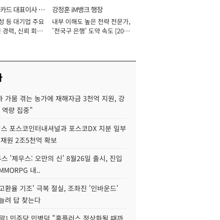
카드 대표이사 사
강정훈 iM뱅크 행장
성 등 대기업 주요
내부 이해도 높은 전략 전문가,
 경력, 신뢰 회복
'전국구 은행' 도약 속도 [2026
[2026년]
년]
사
 가뭄 겪는 농가에 재해자금 3천억 지원, 강
 역량 집중"
스 포스코인터내셔널과 포스코DX 지분 일부
 재원 2조5천억 확보
투스 '제우스: 오만의 신' 8월26일 출시, 진입
MMORPG 내..
고환율 기조' 극복 절실, 조좌진 '인바운드'
늘려 답 찾는다
정말] 민주당 민병덕 "홈플러스 정상화될 때까