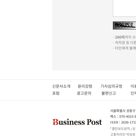
-
200자
까지 쓰실
- 저작권 등 
- 타인에게 불
신문사소개
윤리강령
기사심의규정
이
포럼
광고문의
불편신고
서울특별시 성동구 성
팩스 : 070-4015-
ISSN : 2636-171
열린보도원칙
당
고충처리인 박상유 180