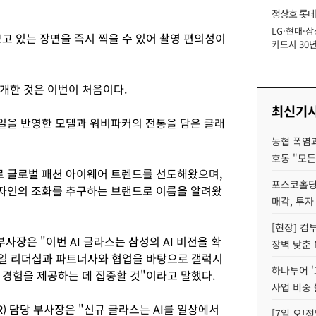
정상호 롯데
LG·현대·삼
장
보고 있는 장면을 즉시 찍을 수 있어 촬영 편의성이
카드사 30년
에 '초집중' 
공개한 것은 이번이 처음이다.
최신기
일을 반영한 모델과 워비파커의 전통을 담은 클래
농협 폭염과
호동 "모든
 글로벌 패션 아이웨어 트렌드를 선도해왔으며,
포스코홀딩
자인의 조화를 추구하는 브랜드로 이름을 알려왔
매각, 투자
[현장] 컴
사장은 "이번 AI 글라스는 삼성의 AI 비전을 확
장벽 낮춘 
바일 리더십과 파트너사와 협업을 바탕으로 갤럭시
하나투어 '
 경험을 제공하는 데 집중할 것"이라고 말했다.
사업 비중 
) 담당 부사장은 "신규 글라스는 AI를 일상에서
[7일 오!