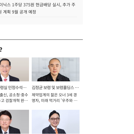
이닉스 1주당 375원 현금배당 실시, 추가 주
 계획 9월 공개 예정
?
통령실 민정수석비
김정균 보령 및 보령홀딩스 대
 출신, 공소청·중수
제약업계의 젊은 오너 3세 경
표이사 사장
두고 검찰개혁 완수
영자, 미래 먹거리 '우주와 헬
년]
스케어' 공들여 [2026년]