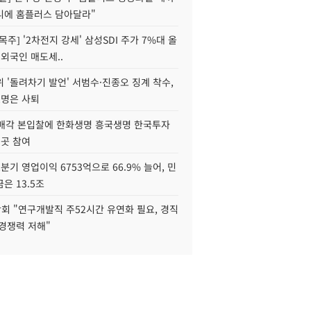
니에 홈플러스 담아달라"
목주] '2차전지 강세' 삼성SDI 주가 7%대 올
 외국인 매도세..
 '돌려차기 발언' 서범수·진종오 징계 착수,
2명은 사퇴
 매각 본입찰에 한화생명 흥국생명 한국투자
3곳 참여
분기 영업이익 6753억으로 66.9% 늘어, 민
은 13.5조
회 "연구개발직 주52시간 유연화 필요, 경직
경쟁력 저해"