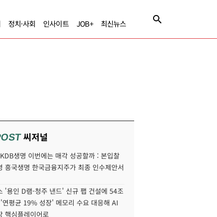
제
정치·사회
인사이트
JOB+
최신뉴스
씨저널
POST
' KDB생명 이번에는 매각 성공할까 : 본입찰
명 흥국생명 한국금융지주가 최종 인수제안서
 '용인 D램-청주 낸드' 신규 팹 건설에 54조
 '연평균 19% 성장' 메모리 수요 대응해 AI
장 핵심플레이어로