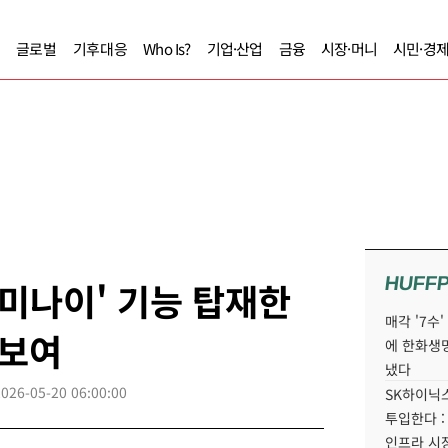
글로벌
기후대응
Who Is?
기업·산업
금융
시장·머니
시민·경
HUFF
제미나이' 기능 탑재한
매각 '7수
선보여
에 한화생
냈다
2026-05-20 06:00:00
SK하이닉스
투입한다 :
인프라 시