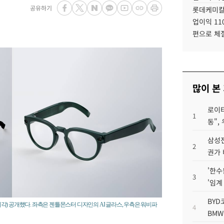
공유하기
롯데케미칼
업이익 11
편으로 체
많이 본
로이터
1
동",
삼성전
2
권가 
'한수
3
'임계
BYD
일(현지시각) 공개했다. 좌측은 젠틀몬스터 디자인의 AI 글라스, 우측은 워비파
4
BMW