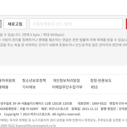
 수 있습니다. (현재 0 byte / 최대 400byte)
다른 사람의 권리를 침해하거나 명예를 훼손하는 댓글은 관련 법률에 의해 제재를 받을 수 있습니
쾌감을 주는 욕설 등 비하하는 단어가 내용에 포함되거나 인신공격성 글은 관리자의 판단에 의해
용자위원회
청소년보호정책
개인정보처리방침
정정·반론보도
인재채용
기사제보
이메일무단수집거부
RSS
수일로 39-34 서울숲더스페이스 12층 1201호-1203호
대표전화 : 1800-6522
편집국 070-4
8658
등록번호 : 서울 아 02897
제호: 비즈니스포스트
등록일: 2013.11.13
발행·편집인 : 강석
X
Copyright ? 2013 비즈니스포스트. All rights reserved.
 매체는 독자와 취재원 등 뉴스이용자의 권리 보장을 위해 반론이나 정정보도, 추후보도를 요청할 수 
0-6522 bspost@businesspost.co.kr