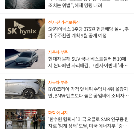
조치는 위법", 해제 명령 내려
전자·전기·정보통신
SK하이닉스 1주당 375원 현금배당 실시, 추
가 주주환원 계획 9월 공개 예정
자동차·부품
현대차 올해 SUV 국내 베스트셀러 톱10에
서 싼타페만 자리매김, 그랜저·아반떼 '세단
쌍끌이'로 내수 방어
자동차·부품
BYD코리아 가격 앞세워 수입차 4위 올랐지
만, BMW·벤츠보다 높은 공임비에 소비자
불만 폭발
화학·에너지
'한수원 협력사' 미국 오클로 SMR 연구용 원
자로 '임계 상태' 도달, 미국 에너지부 "중요
한 이정표"