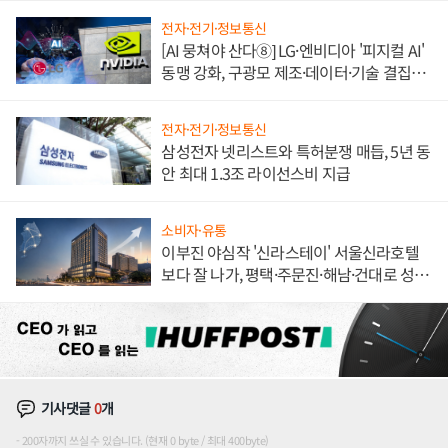
전자·전기·정보통신
[AI 뭉쳐야 산다⑧] LG·엔비디아 '피지컬 AI'
동맹 강화, 구광모 제조·데이터·기술 결집
해 종합 로보틱스 기업으로
전자·전기·정보통신
삼성전자 넷리스트와 특허분쟁 매듭, 5년 동
안 최대 1.3조 라이선스비 지급
소비자·유통
이부진 야심작 '신라스테이' 서울신라호텔
보다 잘 나가, 평택·주문진·해남·건대로 성
장판 더 넓힌다
기사댓글
0
개
200자까지 쓰실 수 있습니다. (현재 0 byte / 최대 400byte)