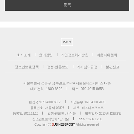
PC버전
회사소개
윤리강령
개인정보처리방침
이용자위원회
청소년보호정책
정정·반론보도
기사심의규정
불편신고
서울특별시 성동구 성수일로 39-34 서울숲더스페이스 12층
대표전화 : 1800-6522
팩스 : 070-4015-8658
편집국 : 070-4010-8512
사업본부 : 070-4010-7078
등록번호 : 서울 아 02897
제호 : 비즈니스포스트
등록일: 2013.11.13
발행·편집인 : 강석운
발행일자: 2013년 12월 2일
청소년보호책임자 : 강석운
ISSN : 2636-171X
Copyright ⓒ
B
USINESSPOST
. All rights reserved.