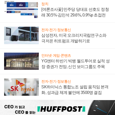
정치
[여론조사꽃] 민주당 당대표 선호도 정청
래 30.5%·김민석 29.6%, 0.9%p 초접전
전자·전기·정보통신
삼성전자, 미국 오크리지국립연구소와
극저온 히트펌프 개발하기로
인터넷·게임·콘텐츠
YG엔터 하반기 빅뱅 월드투어로 실적 성
장 증권가 전망, 신인 보이그룹도 주목
전자·전기·정보통신
SK하이닉스 통합노조 설립 움직임 본격
화, 성과급 체계 불만에 3500명 결집