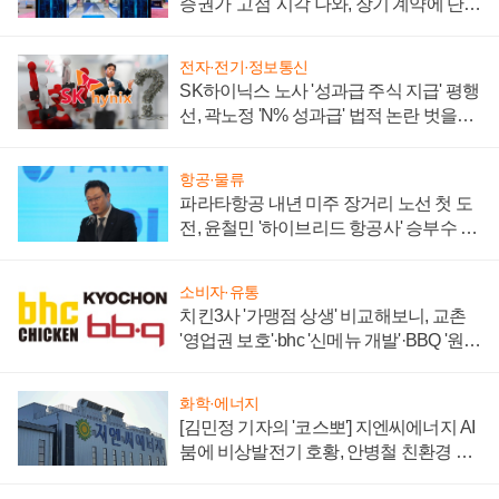
증권가 '고점' 시각 나와, 장기 계약에 단점
부각
전자·전기·정보통신
SK하이닉스 노사 '성과급 주식 지급' 평행
선, 곽노정 'N% 성과급' 법적 논란 벗을지
주목
항공·물류
파라타항공 내년 미주 장거리 노선 첫 도
전, 윤철민 '하이브리드 항공사' 승부수 통
할까
소비자·유통
치킨3사 '가맹점 상생' 비교해보니, 교촌
'영업권 보호'·bhc '신메뉴 개발'·BBQ '원가
부담'
화학·에너지
[김민정 기자의 '코스뽀'] 지엔씨에너지 AI
붐에 비상발전기 호황, 안병철 친환경 에
너지 발전전문기업 향한다