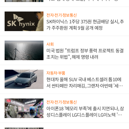
한 이정표"
전자·전기·정보통신
SK하이닉스 1주당 375원 현금배당 실시, 추
가 주주환원 계획 9월 공개 예정
사회
미국 법원 "트럼프 정부 풍력 프로젝트 동결
조치는 위법", 해제 명령 내려
자동차·부품
현대차 올해 SUV 국내 베스트셀러 톱10에
서 싼타페만 자리매김, 그랜저·아반떼 '세단
쌍끌이'로 내수 방어
전자·전기·정보통신
아이폰18 '메모리 부족'에 출시 지연되나, 삼
성디스플레이 LG디스플레이 LG이노텍 '탈
애플' 수익 다각화 속도