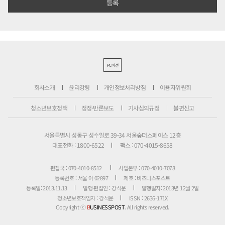
PC버전
회사소개
윤리강령
개인정보처리방침
이용자위원회
청소년보호정책
정정·반론보도
기사심의규정
불편신고
서울특별시 성동구 성수일로 39-34 서울숲더스페이스 12층
대표전화 : 1800-6522
팩스 : 070-4015-8658
편집국 : 070-4010-8512
사업본부 : 070-4010-7078
등록번호 : 서울 아 02897
제호 : 비즈니스포스트
등록일: 2013.11.13
발행·편집인 : 강석운
발행일자: 2013년 12월 2일
청소년보호책임자 : 강석운
ISSN : 2636-171X
Copyright ⓒ
B
USINESSPOST
. All rights reserved.