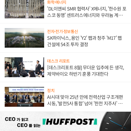
화학·에너지
'DL이앤씨 SMR 협력사' X에너지, '한수원 포
스코 동맹' 센트러스에너지와 우라늄 계약
체결
전자·전기·정보통신
SK하이닉스, 용인 'Y2' 팹과 청주 'M17' 팹
건설에 54조 투자 결정
데스크 리포트
[데스크리포트 8월] 무더운 입추에 든 생각,
제약바이오 하반기 훈풍 기대한다
정치
AI시대 맞아 25년 만에 전력산업 구조개편
시동, '발전5사 통합' 넘어 '한전 지주사' 재편
론도