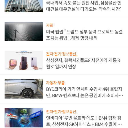
국내외서 속도 붙는 원전 사업, 삼성물산·현
대건설·대우건설에 다가오는 '약속의 시간'
사회
미국 법원 "트럼프 정부 풍력 프로젝트 동결
조치는 위법", 해제 명령 내려
전자·전기·정보통신
삼성전자, 갤럭시Z 폴드8 사전예약 개통 8
월31일까지 연장
자동차·부품
BYD코리아 가격 앞세워 수입차 4위 올랐지
만, BMW·벤츠보다 높은 공임비에 소비자
불만 폭발
전자·전기·정보통신
엔비디아 '루빈 울트라'에도 HBM4 탑재 검
토, 삼성전자·SK하이닉스 HBM4 수율에 주