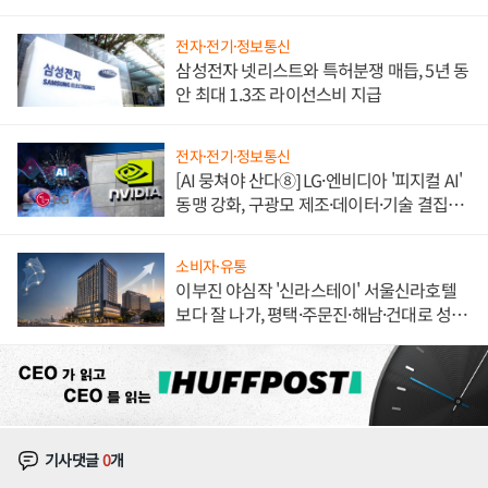
도권 갈린다
전자·전기·정보통신
삼성전자 넷리스트와 특허분쟁 매듭, 5년 동
안 최대 1.3조 라이선스비 지급
전자·전기·정보통신
[AI 뭉쳐야 산다⑧] LG·엔비디아 '피지컬 AI'
동맹 강화, 구광모 제조·데이터·기술 결집
해 종합 로보틱스 기업으로
소비자·유통
이부진 야심작 '신라스테이' 서울신라호텔
보다 잘 나가, 평택·주문진·해남·건대로 성
장판 더 넓힌다
기사댓글
0
개