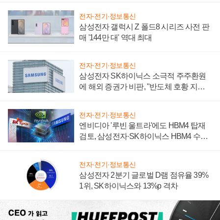
전자·전기·정보통신
삼성전자 갤럭시 Z 폴드8 시리즈 사전 판
매 '144만 대' 역대 최대
전자·전기·정보통신
삼성전자 SK하이닉스 소극적 주주환원
에 해외 증권가 비판, "반도체 호황 지속
성 의문"
전자·전기·정보통신
엔비디아 '루빈 울트라'에도 HBM4 탑재
검토, 삼성전자·SK하이닉스 HBM4 수율
에 주도권 갈린다
전자·전기·정보통신
삼성전자 2분기 글로벌 D램 점유율 39%
1위, SK하이닉스와 13%p 격차