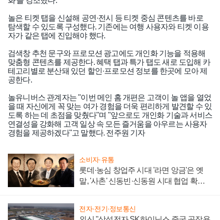
화'를 강조했다.
놀은 티켓 탭을 신설해 공연·전시 등 티켓 중심 콘텐츠를 바로
탐색할 수 있도록 구성했다. 기존에는 여행 사용자와 티켓 이용
자가 같은 탭에 진입해야 했다.
검색창 추천 문구와 프로모션 광고에도 개인화 기능을 적용해
맞춤형 콘텐츠를 제공한다. 혜택 탭과 특가 탭도 새로 도입해 카
테고리별로 분산돼 있던 할인·프로모션 정보를 한곳에 모아 제
공한다.
놀유니버스 관계자는 "이번 메인 홈 개편은 고객이 놀 앱을 열었
을 때 자신에게 꼭 맞는 여가 경험을 더욱 편리하게 발견할 수 있
도록 하는 데 초점을 맞췄다"며 "앞으로도 개인화 기술과 서비스
연결성을 강화해 고객 일상 속 모든 즐거움을 아우르는 사용자
인기기사
경험을 제공하겠다"고 말했다. 전주원 기자
소비자·유통
롯데·농심 창업주 시대 '라면 앙금'은 옛
말, '사촌' 신동빈·신동원 시대 협업 확대
일로
전자·전기·정보통신
외신 "삼성전자 SK하이닉스 중국 공장용