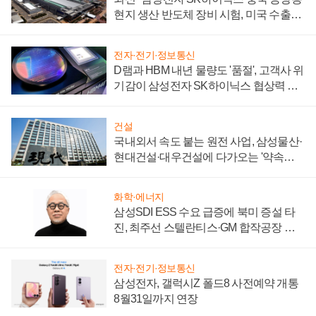
현지 생산 반도체 장비 시험, 미국 수출통
제 대비"
전자·전기·정보통신
D램과 HBM 내년 물량도 '품절', 고객사 위
기감이 삼성전자 SK하이닉스 협상력 더
키워
건설
국내외서 속도 붙는 원전 사업, 삼성물산·
현대건설·대우건설에 다가오는 '약속의
시간'
화학·에너지
삼성SDI ESS 수요 급증에 북미 증설 타
진, 최주선 스텔란티스·GM 합작공장 건
설 재추진하나
전자·전기·정보통신
삼성전자, 갤럭시Z 폴드8 사전예약 개통
8월31일까지 연장