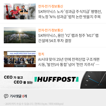
전자·전기·정보통신
SK하이닉스 노사 '성과급 주식지급' 평행선,
곽노정 'N% 성과급' 법적 논란 벗을지 주목
전자·전기·정보통신
SK하이닉스, 용인 'Y2' 팹과 청주 'M17' 팹
건설에 54조 투자 결정
정치
AI시대 맞아 25년 만에 전력산업 구조개편
시동, '발전5사 통합' 넘어 '한전 지주사' 재편
론도
기사댓글
0
개
200자까지 쓰실 수 있습니다. (현재 0 byte / 최대 400byte)