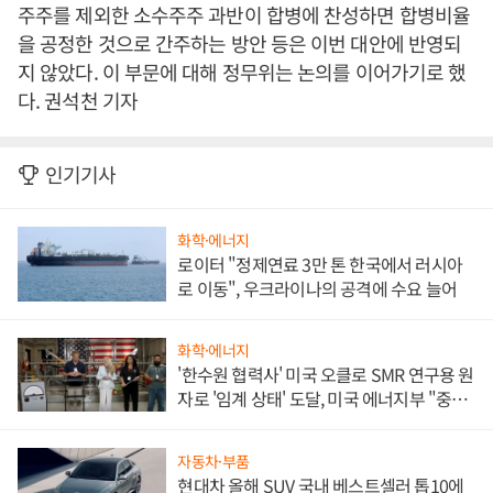
주주를 제외한 소수주주 과반이 합병에 찬성하면 합병비율
을 공정한 것으로 간주하는 방안 등은 이번 대안에 반영되
지 않았다. 이 부문에 대해 정무위는 논의를 이어가기로 했
다. 권석천 기자
인기기사
화학·에너지
로이터 "정제연료 3만 톤 한국에서 러시아
로 이동", 우크라이나의 공격에 수요 늘어
화학·에너지
'한수원 협력사' 미국 오클로 SMR 연구용 원
자로 '임계 상태' 도달, 미국 에너지부 "중요
한 이정표"
자동차·부품
현대차 올해 SUV 국내 베스트셀러 톱10에