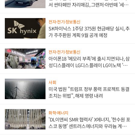
서 싼타페만 자리매김, 그랜저·아반떼 '세단
쌍끌이'로 내수 방어
전자·전기·정보통신
SK하이닉스 1주당 375원 현금배당 실시, 추
가 주주환원 계획 9월 공개 예정
전자·전기·정보통신
아이폰18 '메모리 부족'에 출시 지연되나, 삼
성디스플레이 LG디스플레이 LG이노텍 '탈
애플' 수익 다각화 속도
사회
미국 법원 "트럼프 정부 풍력 프로젝트 동결
조치는 위법", 해제 명령 내려
화학·에너지
'DL이앤씨 SMR 협력사' X에너지, '한수원 포
스코 동맹' 센트러스에너지와 우라늄 계약
체결