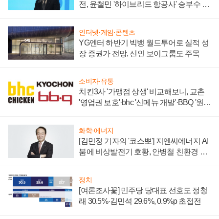
전, 윤철민 '하이브리드 항공사' 승부수 통
할까
인터넷·게임·콘텐츠
YG엔터 하반기 빅뱅 월드투어로 실적 성
장 증권가 전망, 신인 보이그룹도 주목
소비자·유통
치킨3사 '가맹점 상생' 비교해보니, 교촌
'영업권 보호'·bhc '신메뉴 개발'·BBQ '원가
부담'
화학·에너지
[김민정 기자의 '코스뽀'] 지엔씨에너지 AI
붐에 비상발전기 호황, 안병철 친환경 에
너지 발전전문기업 향한다
정치
[여론조사꽃] 민주당 당대표 선호도 정청
래 30.5%·김민석 29.6%, 0.9%p 초접전