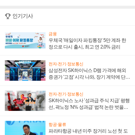
인기기사
금융
우체국 '매일이자 파킹통장' 5만 계좌 한
정으로 다시 출시, 최고 연 2.0% 금리
전자·전기·정보통신
삼성전자 SK하이닉스 D램 가격에 해외
증권가 '고점' 시각 나와, 장기 계약에 단점
부각
전자·전기·정보통신
SK하이닉스 노사 '성과급 주식 지급' 평행
선, 곽노정 'N% 성과급' 법적 논란 벗을지
주목
항공·물류
파라타항공 내년 미주 장거리 노선 첫 도