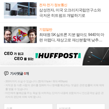
전자·전기·정보통신
삼성전자, 미국 오크리지국립연구소와
극저온 히트펌프 개발하기로
기업일반
최태원 SK실트론 지분 팔아도 9440억 마
련 어렵다, 재상고로 재산분할액 낮추기
시도하나
기사댓글
0
개
200자까지 쓰실 수 있습니다. (현재 0 byte / 최대 400byte)
저작권 등 다른 사람의 권리를 침해하거나 명예를 훼손하는 댓글은 관련 법률에 의해 제재
를 받을 수 있습니다.
타인에게 불쾌감을 주는 욕설 등 비하하는 단어가 내용에 포함되거나 인신공격성 글은 관
리자의 판단에 의해 삭제 합니다.