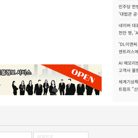
민주당 한
'대법관 공
네이버 대표
천만 명, 'A
'DL이앤씨
센트러스에
AI 메모
고객사 물량
세계기상특
트럼프 "산