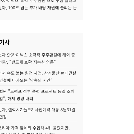
SK하이닉스 '파격 주주환원'으로 투심 달래고
까, 100조 넘는 추가 배당 재원에 쏠리는 눈
 기사
자 SK하이닉스 소극적 주주환원에 해외 증
비판, "반도체 호황 지속성 의문"
서 속도 붙는 원전 사업, 삼성물산·현대건설
건설에 다가오는 '약속의 시간'
법원 "트럼프 정부 풍력 프로젝트 동결 조치
법", 해제 명령 내려
자, 갤럭시Z 폴드8 사전예약 개통 8월31일
 연장
코리아 가격 앞세워 수입차 4위 올랐지만,