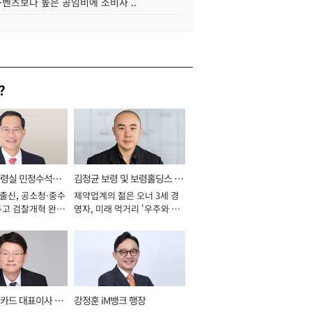
·벤츠보다 높은 공임비에 소비자 ..
?
통령실 민정수석비
김정균 보령 및 보령홀딩스 대
 출신, 공소청·중수
제약업계의 젊은 오너 3세 경
표이사 사장
두고 검찰개혁 완수
영자, 미래 먹거리 '우주와 헬
년]
스케어' 공들여 [2026년]
카드 대표이사 사
강정훈 iM뱅크 행장