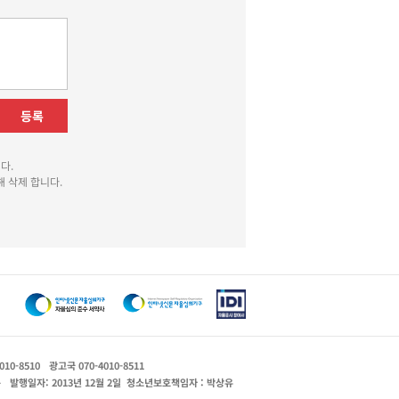
등록
다.
 삭제 합니다.
010-8510
광고국 070-4010-8511
운
발행일자: 2013년 12월 2일
청소년보호책임자 : 박상유