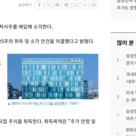
삼성전자 
공유하기
주가도 받칠
모 자사주를 매입해 소각한다.
525주의 취득 및 소각 안건을 의결했다고 밝혔다.
많이 본
수
삼성전
1
1
권가 
국내외
2
·대우
기
미국 
3
는 위
▲ NHN이 자사주 매입 뒤 소각을 결정했다. < NHN >
삼성전
4
까지
접 주식을 취득한다. 취득목적은 "주가 안정 및
BYD
5