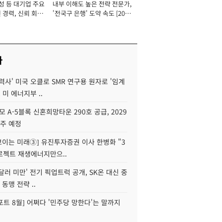
성 등 대기업 주요
내부 이해도 높은 전략 전문가,
 경력, 신뢰 회복
'전국구 은행' 도약 속도 [2026
[2026년]
년]
사
력사' 미국 오클로 SMR 연구용 원자로 '임계
 미 에너지부 ..
모 A-5블록 신혼희망타운 290호 공급, 2029
입주 예정
 보이는 미래③] 유진투자증권 이사 한병화 "3
로젝트 재생에너지만으..
 달러 미만' 전기 픽업트럭 공개, SK온 대신 중
 동맹 전략 ..
트 8월] 어쩌다 '민주당 망한다'는 말까지