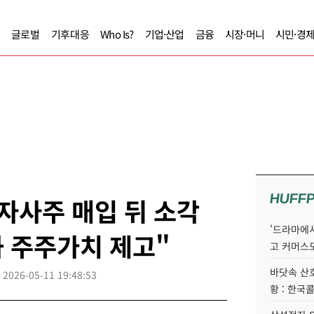
글로벌
기후대응
Who Is?
기업·산업
금융
시장·머니
시민·경
HUFF
 자사주 매입 뒤 소각
'드라마에서
과 주주가치 제고"
고 커머스
바닷속 산
2026-05-11 19:48:53
황 : 한국