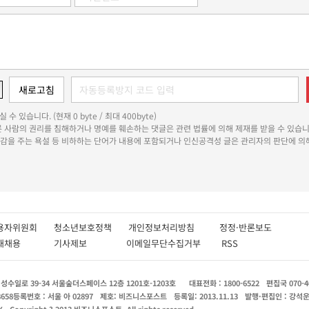
 수 있습니다. (현재 0 byte / 최대 400byte)
다른 사람의 권리를 침해하거나 명예를 훼손하는 댓글은 관련 법률에 의해 제재를 받을 수 있습니
쾌감을 주는 욕설 등 비하하는 단어가 내용에 포함되거나 인신공격성 글은 관리자의 판단에 의해
용자위원회
청소년보호정책
개인정보처리방침
정정·반론보도
인재채용
기사제보
이메일무단수집거부
RSS
수일로 39-34 서울숲더스페이스 12층 1201호-1203호
대표전화 : 1800-6522
편집국 070-4
8658
등록번호 : 서울 아 02897
제호: 비즈니스포스트
등록일: 2013.11.13
발행·편집인 : 강석
X
Copyright ? 2013 비즈니스포스트. All rights reserved.