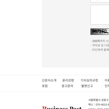
-
200자
까지 쓰실
- 저작권 등 
- 타인에게 불
신문사소개
윤리강령
기사심의규정
이
포럼
광고문의
불편신고
서울특별시 성동구 성
팩스 : 070-4015-
ISSN : 2636-171