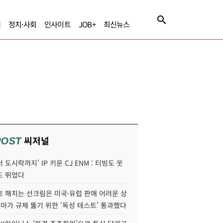
제
정치·사회
인사이트
JOB+
최신뉴스
씨저널
POST
 도시락까지' IP 키운 CJ ENM : 티빙도 웃
도 뛰었다
호 해치는 선크림은 미국·유럽 판매 어려운 상
콜마가 규제 뚫기 위한 '독성 테스트' 통과했다