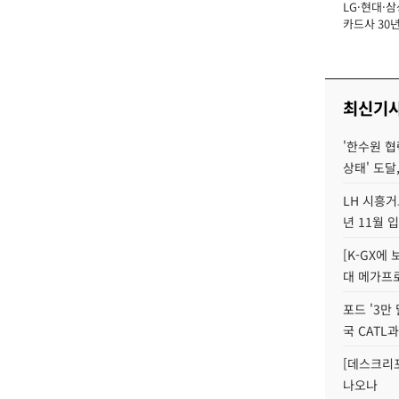
LG·현대·삼
장
카드사 30년
에 '초집중' 
최신기
'한수원 협
상태' 도달,
LH 시흥거
년 11월 
[K-GX에
대 메가프
포드 '3만
국 CATL과
[데스크리포
나오나