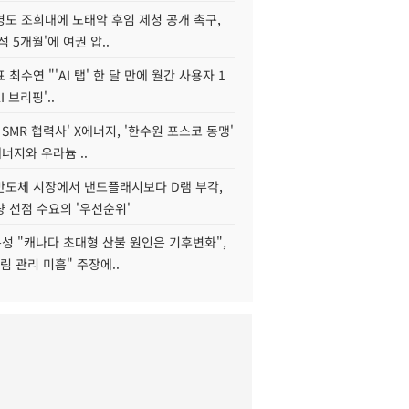
병도 조희대에 노태악 후임 제청 공개 촉구,
석 5개월'에 여권 압..
 최수연 "'AI 탭' 한 달 만에 월간 사용자 1
I 브리핑'..
 SMR 협력사' X에너지, '한수원 포스코 동맹'
너지와 우라늄 ..
리반도체 시장에서 낸드플래시보다 D램 부각,
 선점 수요의 '우선순위'
성 "캐나다 초대형 산불 원인은 기후변화",
림 관리 미흡" 주장에..