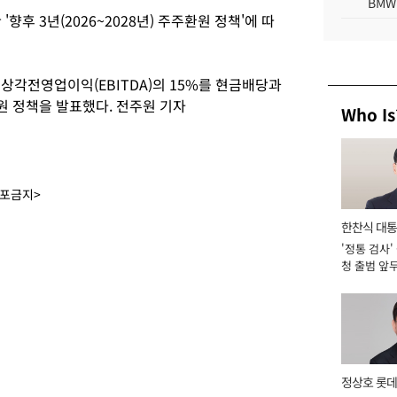
BMW
'향후 3년(2026~2028년) 주주환원 정책'에 따
상각전영업이익(EBITDA)의 15%를 현금배당과
 정책을 발표했다. 전주원 기자
Who Is
배포금지>
한찬식 대
'정통 검사'
서관
청 출범 앞
맡아 [2026
정상호 롯데