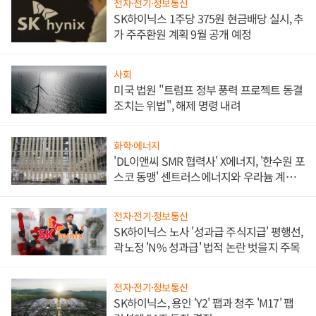
전자·전기·정보통신
SK하이닉스 1주당 375원 현금배당 실시, 추
가 주주환원 계획 9월 공개 예정
사회
미국 법원 "트럼프 정부 풍력 프로젝트 동결
조치는 위법", 해제 명령 내려
화학·에너지
'DL이앤씨 SMR 협력사' X에너지, '한수원 포
스코 동맹' 센트러스에너지와 우라늄 계약
체결
전자·전기·정보통신
SK하이닉스 노사 '성과급 주식지급' 평행선,
곽노정 'N% 성과급' 법적 논란 벗을지 주목
전자·전기·정보통신
SK하이닉스, 용인 'Y2' 팹과 청주 'M17' 팹