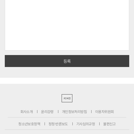
PC버전
회사소개
윤리강령
개인정보처리방침
이용자위원회
청소년보호정책
정정·반론보도
기사심의규정
불편신고