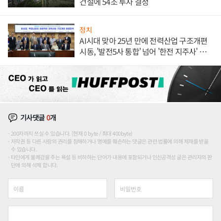
건설에 54조 투자 결정
정치
AI시대 맞아 25년 만에 전력산업 구조개편
시동, '발전5사 통합' 넘어 '한전 지주사' 재편
론도
기사댓글
0
개
200자까지 쓰실 수 있습니다. (현재 0 byte / 최대 400byte)
저작권 등 다른 사람의 권리를 침해하거나 명예를 훼손하는 댓글은 관련 법률에 의해 제재를 받을
수 있습니다.
타인에게 불쾌감을 주는 욕설 등 비하하는 단어가 내용에 포함되거나 인신공격성 글은 관리자의 판
단에 의해 삭제 합니다.