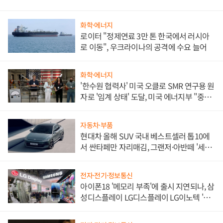
화학·에너지
로이터 "정제연료 3만 톤 한국에서 러시아
로 이동", 우크라이나의 공격에 수요 늘어
화학·에너지
'한수원 협력사' 미국 오클로 SMR 연구용 원
자로 '임계 상태' 도달, 미국 에너지부 "중요
한 이정표"
자동차·부품
현대차 올해 SUV 국내 베스트셀러 톱10에
서 싼타페만 자리매김, 그랜저·아반떼 '세단
쌍끌이'로 내수 방어
전자·전기·정보통신
아이폰18 '메모리 부족'에 출시 지연되나, 삼
성디스플레이 LG디스플레이 LG이노텍 '탈
애플' 수익 다각화 속도