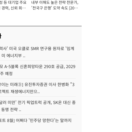
성 등 대기업 주요
내부 이해도 높은 전략 전문가,
 경력, 신뢰 회복
'전국구 은행' 도약 속도 [2026
[2026년]
년]
사
력사' 미국 오클로 SMR 연구용 원자로 '임계
 미 에너지부 ..
모 A-5블록 신혼희망타운 290호 공급, 2029
입주 예정
 보이는 미래③] 유진투자증권 이사 한병화 "3
로젝트 재생에너지만으..
 달러 미만' 전기 픽업트럭 공개, SK온 대신 중
 동맹 전략 ..
트 8월] 어쩌다 '민주당 망한다'는 말까지