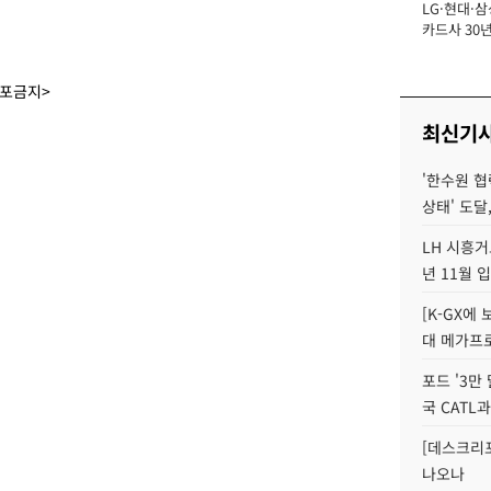
LG·현대·삼
장
카드사 30년
에 '초집중' 
배포금지>
최신기
'한수원 협
상태' 도달,
LH 시흥거
년 11월 
[K-GX에
대 메가프
포드 '3만
국 CATL과
[데스크리포
나오나