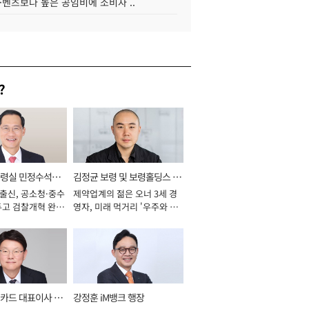
·벤츠보다 높은 공임비에 소비자 ..
?
통령실 민정수석비
김정균 보령 및 보령홀딩스 대
 출신, 공소청·중수
제약업계의 젊은 오너 3세 경
표이사 사장
두고 검찰개혁 완수
영자, 미래 먹거리 '우주와 헬
년]
스케어' 공들여 [2026년]
카드 대표이사 사
강정훈 iM뱅크 행장