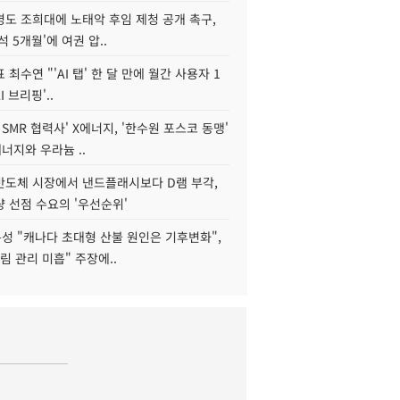
병도 조희대에 노태악 후임 제청 공개 촉구,
석 5개월'에 여권 압..
 최수연 "'AI 탭' 한 달 만에 월간 사용자 1
I 브리핑'..
 SMR 협력사' X에너지, '한수원 포스코 동맹'
너지와 우라늄 ..
리반도체 시장에서 낸드플래시보다 D램 부각,
 선점 수요의 '우선순위'
성 "캐나다 초대형 산불 원인은 기후변화",
림 관리 미흡" 주장에..