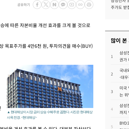
삼성전자 
공유하기
주가도 받칠
승에 따른 자본비율 개선 효과를 크게 볼 것으로
많이 본
 목표주가를 4만6천 원, 투자의견을 매수(BUY)
삼성전
1
권가 
국내외
2
·대우
미국 
3
는 위
삼성전
것
4
까지
▲ 현대해상이 시장 금리 상승 수혜주로 꼽혔다. 사진은 현대해상
사옥 전경. <현대해상>
BYD
5
본비율 개선 효과를 볼 수 있다. 대부분 자산보다