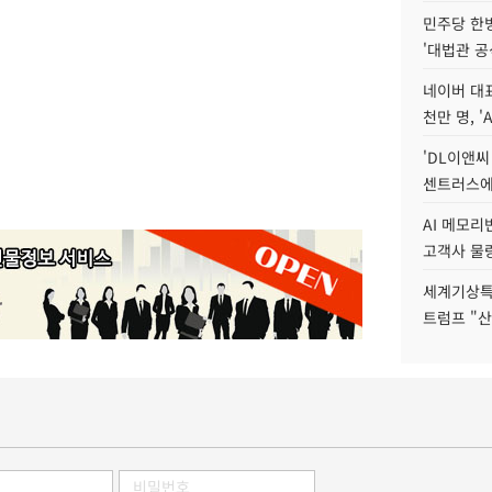
민주당 한
'대법관 공
네이버 대표
천만 명, 'A
'DL이앤씨
센트러스에
AI 메모
고객사 물량
세계기상특
트럼프 "산