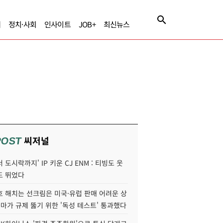
제
정치·사회
인사이트
JOB+
최신뉴스
씨저널
POST
 도시락까지' IP 키운 CJ ENM : 티빙도 웃
도 뛰었다
호 해치는 선크림은 미국·유럽 판매 어려운 상
콜마가 규제 뚫기 위한 '독성 테스트' 통과했다