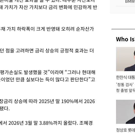
BMW
 가치가 자산 가치보다 금리 변화에 민감하게 반
부채 가치 하락폭이 크게 반영돼 오히려 순자산가
Who Is
던 점을 고려하면 금리 상승의 긍정적 효과는 더
권 평가손실도 발생했을 것”이라며 “그러나 현대해
한찬식 대
율이었던 만큼 실보다는 득이 많다고 판단한다”고
'정통 검사'
서관
청 출범 앞
맡아 [2026
금리 상승에 따라 2025년 말 190%에서 2026
됐다.
에서 2026년 3월 말 3.88%까지 올랐다. 조혜경
정상호 롯데