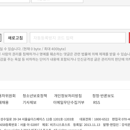
 수 있습니다. (현재 0 byte / 최대 400byte)
다른 사람의 권리를 침해하거나 명예를 훼손하는 댓글은 관련 법률에 의해 제재를 받을 수 있습니
쾌감을 주는 욕설 등 비하하는 단어가 내용에 포함되거나 인신공격성 글은 관리자의 판단에 의해
용자위원회
청소년보호정책
개인정보처리방침
정정·반론보도
인재채용
기사제보
이메일무단수집거부
RSS
수일로 39-34 서울숲더스페이스 12층 1201호-1203호
대표전화 : 1800-6522
편집국 070-4
8658
등록번호 : 서울 아 02897
제호: 비즈니스포스트
등록일: 2013.11.13
발행·편집인 : 강석
X
Copyright ? 2013 비즈니스포스트. All rights reserved.