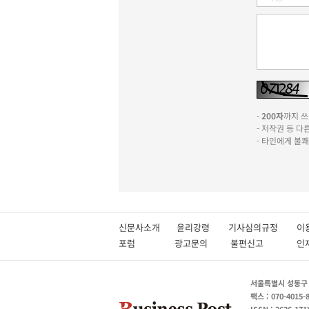
-
200자
까지 쓰실
- 저작권 등 
- 타인에게 불
신문사소개
윤리강령
기사심의규정
이
포럼
광고문의
불편신고
서울특별시 성동구 성
팩스 : 070-4015-
ISSN : 2636-171