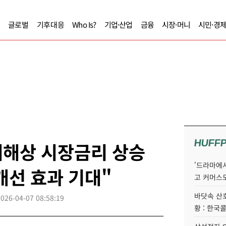
글로벌
기후대응
Who Is?
기업·산업
금융
시장·머니
시민·경
HUFF
대해상 시장금리 상승
'드라마에서
개선 효과 기대"
고 커머스
바닷속 산
2026-04-07 08:58:19
황 : 한국