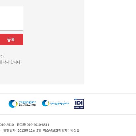
등록
다.
 삭제 합니다.
010-8510
광고국 070-4010-8511
운
발행일자: 2013년 12월 2일
청소년보호책임자 : 박상유