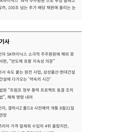
SK하이닉스 '파격 주주환원'으로 투심 달래고
까, 100조 넘는 추가 배당 재원에 쏠리는 눈
 기사
자 SK하이닉스 소극적 주주환원에 해외 증
비판, "반도체 호황 지속성 의문"
서 속도 붙는 원전 사업, 삼성물산·현대건설
건설에 다가오는 '약속의 시간'
법원 "트럼프 정부 풍력 프로젝트 동결 조치
법", 해제 명령 내려
자, 갤럭시Z 폴드8 사전예약 개통 8월31일
 연장
코리아 가격 앞세워 수입차 4위 올랐지만,