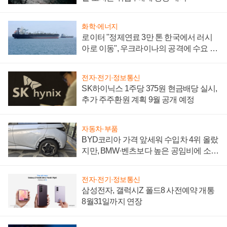
화학·에너지
로이터 "정제연료 3만 톤 한국에서 러시
아로 이동", 우크라이나의 공격에 수요 늘
어
전자·전기·정보통신
SK하이닉스 1주당 375원 현금배당 실시,
추가 주주환원 계획 9월 공개 예정
자동차·부품
BYD코리아 가격 앞세워 수입차 4위 올랐
지만, BMW·벤츠보다 높은 공임비에 소비
자 불만 폭발
전자·전기·정보통신
삼성전자, 갤럭시Z 폴드8 사전예약 개통
8월31일까지 연장