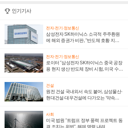
인기기사
전자·전기·정보통신
삼성전자 SK하이닉스 소극적 주주환원
에 해외 증권가 비판, "반도체 호황 지속
성 의문"
전자·전기·정보통신
로이터 "삼성전자 SK하이닉스 중국 공장
용 현지 생산 반도체 장비 시험, 미국 수출
통제 대비"
건설
원전 건설 국내외서 속도 붙어, 삼성물산·
현대건설·대우건설에 다가오는 '약속의
시간'
사회
미국 법원 "트럼프 정부 풍력 프로젝트 동
결 조치는 위법", 해제 명령 내려