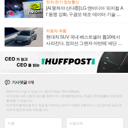
전자·전기·정보통신
[AI 뭉쳐야 산다⑧] LG·엔비디아 '피지컬 A
I' 동맹 강화, 구광모 제조·데이터·기술 결
집해 종합 로보틱스 기업으로
자동차·부품
현대차 SUV 국내 베스트셀러 톱10에서
사라진다, 정의선 그랜저·아반떼 '세단 쌍
끌이'로 내수 방어
기사댓글
0
개
200자까지 쓰실 수 있습니다. (현재 0 byte / 최대 400byte)
저작권 등 다른 사람의 권리를 침해하거나 명예를 훼손하는 댓글은 관련 법률에 의해 제재
를 받을 수 있습니다.
타인에게 불쾌감을 주는 욕설 등 비하하는 단어가 내용에 포함되거나 인신공격성 글은 관
리자의 판단에 의해 삭제 합니다.