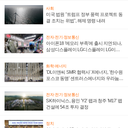
사회
미국 법원 "트럼프 정부 풍력 프로젝트 동
결 조치는 위법", 해제 명령 내려
전자·전기·정보통신
아이폰18 '메모리 부족'에 출시 지연되나,
삼성디스플레이 LG디스플레이 LG이노
텍 '탈애플' 수익 다각화 속도
화학·에너지
'DL이앤씨 SMR 협력사' X에너지, '한수원
포스코 동맹' 센트러스에너지와 우라늄
계약 체결
전자·전기·정보통신
SK하이닉스, 용인 'Y2' 팹과 청주 'M17' 팹
건설에 54조 투자 결정
정치