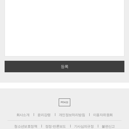
PC버전
회사소개
윤리강령
개인정보처리방침
이용자위원회
청소년보호정책
정정·반론보도
기사심의규정
불편신고