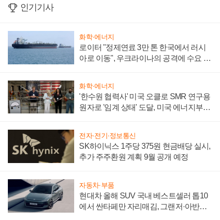
인기기사
화학·에너지
로이터 "정제연료 3만 톤 한국에서 러시
아로 이동", 우크라이나의 공격에 수요 늘
어
화학·에너지
'한수원 협력사' 미국 오클로 SMR 연구용
원자로 '임계 상태' 도달, 미국 에너지부
"중요한 이정표"
전자·전기·정보통신
SK하이닉스 1주당 375원 현금배당 실시,
추가 주주환원 계획 9월 공개 예정
자동차·부품
현대차 올해 SUV 국내 베스트셀러 톱10
에서 싼타페만 자리매김, 그랜저·아반떼
'세단 쌍끌이'로 내수 방어