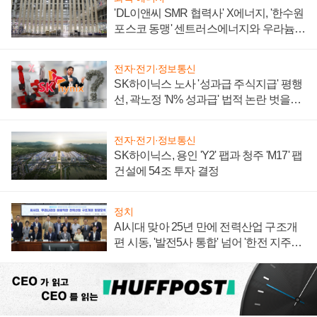
'DL이앤씨 SMR 협력사' X에너지, '한수원
포스코 동맹' 센트러스에너지와 우라늄
계약 체결
전자·전기·정보통신
SK하이닉스 노사 '성과급 주식지급' 평행
선, 곽노정 'N% 성과급' 법적 논란 벗을지
주목
전자·전기·정보통신
SK하이닉스, 용인 'Y2' 팹과 청주 'M17' 팹
건설에 54조 투자 결정
정치
AI시대 맞아 25년 만에 전력산업 구조개
편 시동, '발전5사 통합' 넘어 '한전 지주사'
재편론도