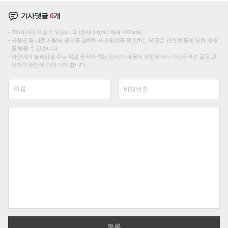
기사댓글
0
개
200자까지 쓰실 수 있습니다. (현재 0 byte / 최대 400byte)
저작권 등 다른 사람의 권리를 침해하거나 명예를 훼손하는 댓글은 관련 법률에 의해 제재
를 받을 수 있습니다.
타인에게 불쾌감을 주는 욕설 등 비하하는 단어가 내용에 포함되거나 인신공격성 글은 관
리자의 판단에 의해 삭제 합니다.