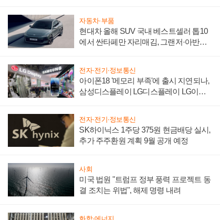
"중요한 이정표"
자동차·부품
현대차 올해 SUV 국내 베스트셀러 톱10
에서 싼타페만 자리매김, 그랜저·아반떼
'세단 쌍끌이'로 내수 방어
전자·전기·정보통신
아이폰18 '메모리 부족'에 출시 지연되나,
삼성디스플레이 LG디스플레이 LG이노
텍 '탈애플' 수익 다각화 속도
전자·전기·정보통신
SK하이닉스 1주당 375원 현금배당 실시,
추가 주주환원 계획 9월 공개 예정
사회
미국 법원 "트럼프 정부 풍력 프로젝트 동
결 조치는 위법", 해제 명령 내려
화학·에너지