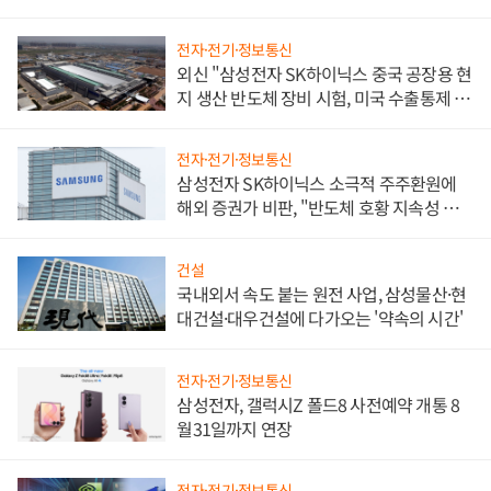
전자·전기·정보통신
외신 "삼성전자 SK하이닉스 중국 공장용 현
지 생산 반도체 장비 시험, 미국 수출통제 대
비"
전자·전기·정보통신
삼성전자 SK하이닉스 소극적 주주환원에
해외 증권가 비판, "반도체 호황 지속성 의
문"
건설
국내외서 속도 붙는 원전 사업, 삼성물산·현
대건설·대우건설에 다가오는 '약속의 시간'
전자·전기·정보통신
삼성전자, 갤럭시Z 폴드8 사전예약 개통 8
월31일까지 연장
전자·전기·정보통신