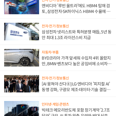
엔비디아 '루빈 울트라'에도 HBM4 탑재 검
토, 삼성전자·SK하이닉스 HBM4 수율에 주
도권 갈린다
전자·전기·정보통신
삼성전자 넷리스트와 특허분쟁 매듭, 5년 동
안 최대 1.3조 라이선스비 지급
자동차·부품
BYD코리아 가격 앞세워 수입차 4위 올랐지
만, BMW·벤츠보다 높은 공임비에 소비자
불만 폭발
전자·전기·정보통신
[AI 뭉쳐야 산다⑧] LG·엔비디아 '피지컬 AI'
동맹 강화, 구광모 제조·데이터·기술 결집
해 종합 로보틱스 기업으로
인터넷·게임·콘텐츠
빅테크 메모리반도체 포함 장기계약 '2.7조
달러' 규모, AI 투자 위축 우려와 반대 신호