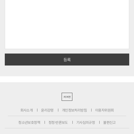
PC버전
회사소개
윤리강령
개인정보처리방침
이용자위원회
청소년보호정책
정정·반론보도
기사심의규정
불편신고