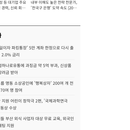
성 등 대기업 주요
내부 이해도 높은 전략 전문가,
 경력, 신뢰 회복
'전국구 은행' 도약 속도 [2026
[2026년]
년]
사
일이자 파킹통장' 5만 계좌 한정으로 다시 출
 2.0% 금리
협하나로유통에 과징금 약 5억 부과, 신상품
장려금 받아
 명동 소상공인에 '행복상자' 200여 개 전
 70여 명 참여
 지원 어린이 창작극 2편, '국제과학연극
·동상 수상
들 부산 외식 사업자 대상 무료 교육, 외국인
케팅 지원