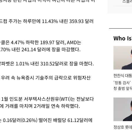
스플레
주가는 하루만에 11.43% 내린 359.93 달러
Who Is
 4.47% 하락한 189.97 달러, AMD는
6.70% 내린 241.14 달러에 장을 마감했다.
알파벳은 1.01% 내린 310.52달러로 장을 마쳤다.
한찬식 대
 우려 속 뉴욕증시 기술주의 급락으로 위험자산
'정통 검사'
서관
청 출범 앞
맡아 [2026
 1월 인도분 서부텍사스산원유(WTI)는 전날보다
4달러에 거래를 마치며 2거래일 연속 하락했다.
.16달러(0.26%) 떨어진 배럴당 61.12달러에
정상호 롯데