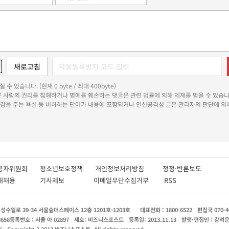
 수 있습니다. (현재 0 byte / 최대 400byte)
다른 사람의 권리를 침해하거나 명예를 훼손하는 댓글은 관련 법률에 의해 제재를 받을 수 있습니
쾌감을 주는 욕설 등 비하하는 단어가 내용에 포함되거나 인신공격성 글은 관리자의 판단에 의해
용자위원회
청소년보호정책
개인정보처리방침
정정·반론보도
인재채용
기사제보
이메일무단수집거부
RSS
수일로 39-34 서울숲더스페이스 12층 1201호-1203호
대표전화 : 1800-6522
편집국 070-4
8658
등록번호 : 서울 아 02897
제호: 비즈니스포스트
등록일: 2013.11.13
발행·편집인 : 강석
X
Copyright ? 2013 비즈니스포스트. All rights reserved.