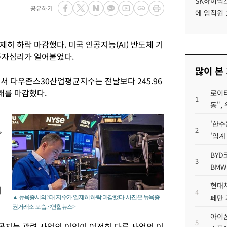
SK하이닉스
공유하기
에 임직원 
히 하락 마감했다. 미국 인공지능(AI) 반도체 기
투자심리가 얼어붙었다.
많이 본
에서 다우존스30산업평균지수는 전날보다 245.96
거래를 마감했다.
로이터
1
동",
'한수
,
2
'임계
BYD
3
BMW
현대차
히
4
페만 
▲ 뉴욕증시의 3대 지수가 일제히 하락 마감했다. 사진은 뉴욕증
권거래소 모습. <연합뉴스>
아이폰
5
지능 관련 사업의 이익이 여전히 다른 사업의 이