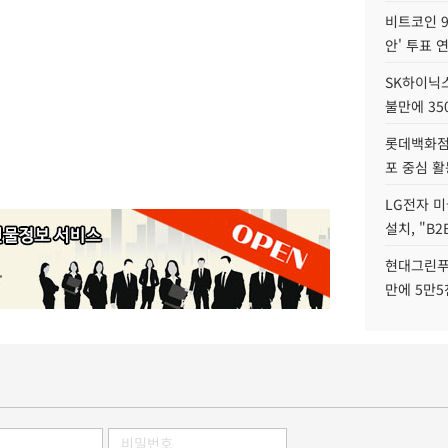
비트코인 9
안' 투표 
SK하이닉
불만에 35
롯데백화점 
포 중심 활
LG전자 미
설치, "B
현대그린푸
만에 5만5