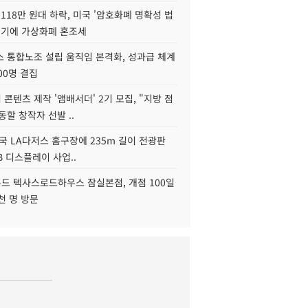
118만 원대 하락, 미국 '암호화폐 명확성 법
연기에 가상화폐 혼조세
스 통합노조 설립 움직임 본격화, 성과급 체계
00명 결집
콘텐츠 제작 '앰배서더' 2기 모집, "지방 점
동할 창작자 선발 ..
국 LA다저스 홈구장에 235m 길이 전광판
2B 디스플레이 사업..
드 텍사스로드하우스 잠실본점, 개점 100일
천 명 방문