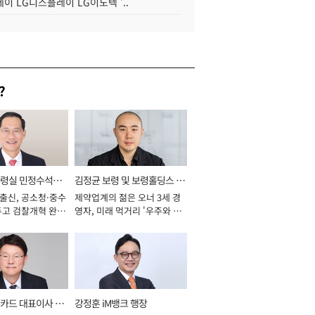
이 LG디스플레이 LG이노텍 '..
?
통령실 민정수석비
김정균 보령 및 보령홀딩스 대
 출신, 공소청·중수
제약업계의 젊은 오너 3세 경
표이사 사장
두고 검찰개혁 완수
영자, 미래 먹거리 '우주와 헬
년]
스케어' 공들여 [2026년]
카드 대표이사 사
강정훈 iM뱅크 행장