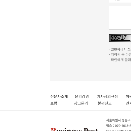
-
200자
까지 쓰실
- 저작권 등 
- 타인에게 불
신문사소개
윤리강령
기사심의규정
이
포럼
광고문의
불편신고
서울특별시 성동구 성
팩스 : 070-4015-
ISSN : 2636-171