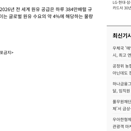
LG·현대·삼
장
카드사 30년
026년 전 세계 원유 공급은 하루 384만배럴 규
에 '초집중' 
이는 글로벌 원유 수요의 약 4%에 해당하는 물량
최신기
우체국 '매
배포금지>
시, 최고 연
공정위 농
아닌데도 
하나금융그룹
달, 임직원
풀무원재단
제'서 금상
우아한형제
관광객 마