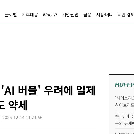
글로벌
기후대응
Who Is?
기업·산업
금융
시장·머니
시민·경
HUFF
'AI 버블' 우려에 일제
'하이브리드
가도 약세
하이브리드
중국, 미국
2025-12-14 11:21:56
국의 규제에