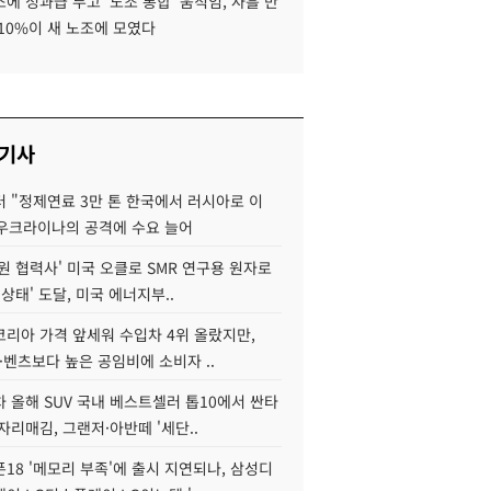
에 성과급 두고 '노조 통합' 움직임, 사흘 만
10%이 새 노조에 모였다
 기사
 "정제연료 3만 톤 한국에서 러시아로 이
 우크라이나의 공격에 수요 늘어
원 협력사' 미국 오클로 SMR 연구용 원자로
 상태' 도달, 미국 에너지부..
코리아 가격 앞세워 수입차 4위 올랐지만,
·벤츠보다 높은 공임비에 소비자 ..
 올해 SUV 국내 베스트셀러 톱10에서 싼타
자리매김, 그랜저·아반떼 '세단..
18 '메모리 부족'에 출시 지연되나, 삼성디