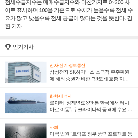
전세수급지수는 매매수급지수와 마찬가지로 0~200 사
이로 표시하며 100을 기준으로 수치가 높을수록 전세 수
요가 많고 낮을수록 전세 공급이 많다는 것을 뜻한다. 김
환 기자
인기기사
전자·전기·정보통신
삼성전자 SK하이닉스 소극적 주주환원
에 해외 증권가 비판, "반도체 호황 지속
성 의문"
화학·에너지
로이터 "정제연료 3만 톤 한국에서 러시
아로 이동", 우크라이나의 공격에 수요 늘
어
사회
미국 법원 "트럼프 정부 풍력 프로젝트 동