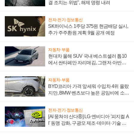
결 조치는 위법", 해제 명령 내려
전자·전기·정보통신
SK하이닉스 1주당 375원 현금배당 실시,
추가 주주환원 계획 9월 공개 예정
자동차·부품
현대차 올해 SUV 국내 베스트셀러 톱10
에서 싼타페만 자리매김, 그랜저·아반떼
'세단 쌍끌이'로 내수 방어
자동차·부품
BYD코리아 가격 앞세워 수입차 4위 올랐
지만, BMW·벤츠보다 높은 공임비에 소비
자 불만 폭발
전자·전기·정보통신
[AI 뭉쳐야 산다⑧] LG·엔비디아 '피지컬 A
I' 동맹 강화, 구광모 제조·데이터·기술 결
집해 종합 로보틱스 기업으로