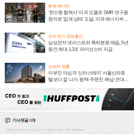
화학·에너지
'한수원 협력사' 미국 오클로 SMR 연구용
원자로 '임계 상태' 도달, 미국 에너지부
"중요한 이정표"
전자·전기·정보통신
삼성전자 넷리스트와 특허분쟁 매듭, 5년
동안 최대 1.3조 라이선스비 지급
소비자·유통
이부진 야심작 '신라스테이' 서울신라호
텔보다 잘 나가, 평택·주문진·해남·건대로
성장판 더 넓힌다
기사댓글
0
개
200자까지 쓰실 수 있습니다. (현재 0 byte / 최대 400byte)