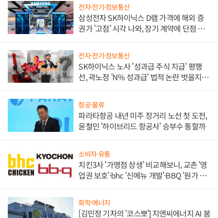
전자·전기·정보통신
삼성전자 SK하이닉스 D램 가격에 해외 증
권가 '고점' 시각 나와, 장기 계약에 단점 부
각
전자·전기·정보통신
SK하이닉스 노사 '성과급 주식 지급' 평행
선, 곽노정 'N% 성과급' 법적 논란 벗을지 주
목
항공·물류
파라타항공 내년 미주 장거리 노선 첫 도전,
윤철민 '하이브리드 항공사' 승부수 통할까
소비자·유통
치킨3사 '가맹점 상생' 비교해보니, 교촌 '영
업권 보호'·bhc '신메뉴 개발'·BBQ '원가 부
담'
화학·에너지
[김민정 기자의 '코스뽀'] 지엔씨에너지 AI 붐