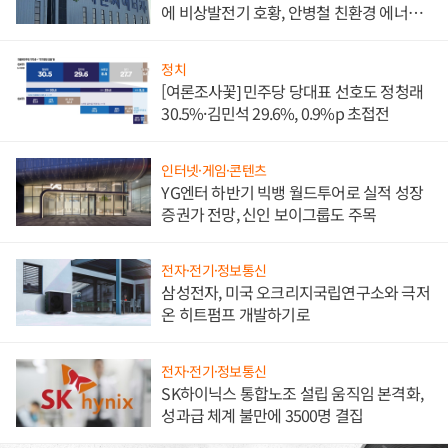
에 비상발전기 호황, 안병철 친환경 에너지
발전전문기업 향한다
정치
[여론조사꽃] 민주당 당대표 선호도 정청래
30.5%·김민석 29.6%, 0.9%p 초접전
인터넷·게임·콘텐츠
YG엔터 하반기 빅뱅 월드투어로 실적 성장
증권가 전망, 신인 보이그룹도 주목
전자·전기·정보통신
삼성전자, 미국 오크리지국립연구소와 극저
온 히트펌프 개발하기로
전자·전기·정보통신
SK하이닉스 통합노조 설립 움직임 본격화,
성과급 체계 불만에 3500명 결집