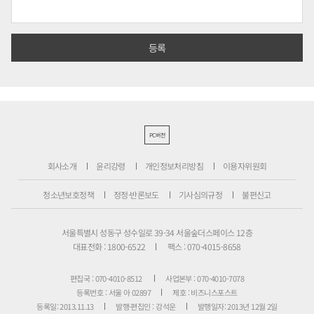
PC버전
회사소개
윤리강령
개인정보처리방침
이용자위원회
청소년보호정책
정정·반론보도
기사심의규정
불편신고
서울특별시 성동구 성수일로 39-34 서울숲더스페이스 12층
대표전화 : 1800-6522
팩스 : 070-4015-8658
편집국 : 070-4010-8512
사업본부 : 070-4010-7078
등록번호 : 서울 아 02897
제호 : 비즈니스포스트
등록일: 2013.11.13
발행·편집인 : 강석운
발행일자: 2013년 12월 2일