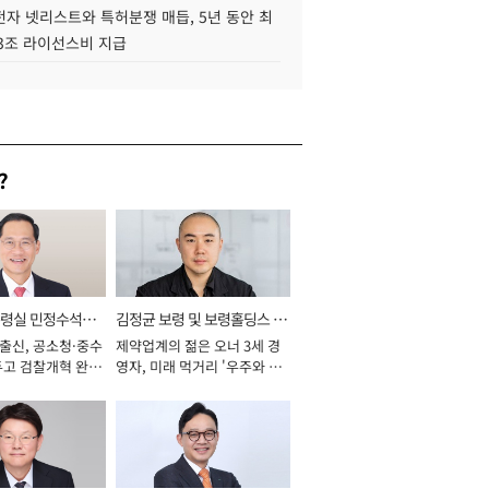
자 넷리스트와 특허분쟁 매듭, 5년 동안 최
.3조 라이선스비 지급
?
통령실 민정수석비
김정균 보령 및 보령홀딩스 대
 출신, 공소청·중수
제약업계의 젊은 오너 3세 경
표이사 사장
두고 검찰개혁 완수
영자, 미래 먹거리 '우주와 헬
년]
스케어' 공들여 [2026년]