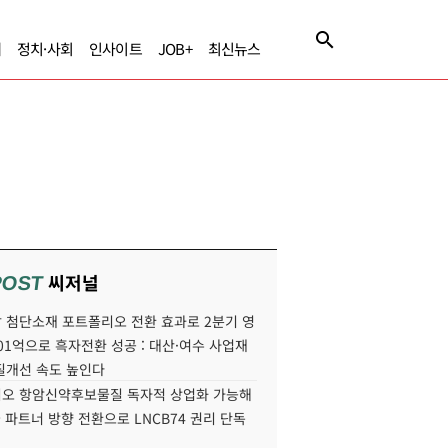
제
정치·사회
인사이트
JOB+
최신뉴스
씨저널
POST
 첨단소재 포트폴리오 전환 효과로 2분기 영
01억으로 흑자전환 성공 : 대산·여수 사업재
질개선 속도 높인다
오 항암신약후보물질 독자적 상업화 가능해
국 파트너 방향 전환으로 LNCB74 권리 단독