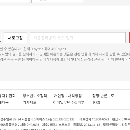
 수 있습니다. (현재 0 byte / 최대 400byte)
다른 사람의 권리를 침해하거나 명예를 훼손하는 댓글은 관련 법률에 의해 제재를 받을 수 있습니
쾌감을 주는 욕설 등 비하하는 단어가 내용에 포함되거나 인신공격성 글은 관리자의 판단에 의해
용자위원회
청소년보호정책
개인정보처리방침
정정·반론보도
인재채용
기사제보
이메일무단수집거부
RSS
수일로 39-34 서울숲더스페이스 12층 1201호-1203호
대표전화 : 1800-6522
편집국 070-4
8658
등록번호 : 서울 아 02897
제호: 비즈니스포스트
등록일: 2013.11.13
발행·편집인 : 강석
X
Copyright ? 2013 비즈니스포스트. All rights reserved.