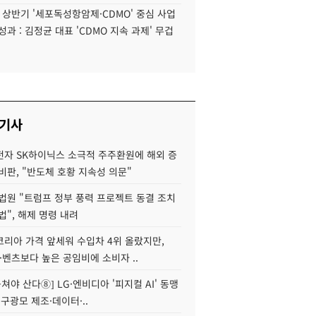
6 상반기 '세포독성항암제·CDMO' 중심 사업
성과 : 김정균 대표 'CDMO 지속 과제' 무겁
 기사
자 SK하이닉스 소극적 주주환원에 해외 증
비판, "반도체 호황 지속성 의문"
법원 "트럼프 정부 풍력 프로젝트 동결 조치
법", 해제 명령 내려
코리아 가격 앞세워 수입차 4위 올랐지만,
·벤츠보다 높은 공임비에 소비자 ..
 뭉쳐야 산다⑧] LG·엔비디아 '피지컬 AI' 동맹
 구광모 제조·데이터·..