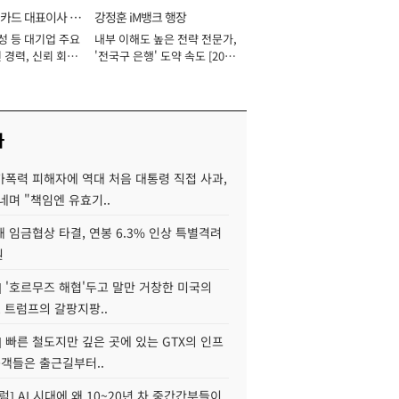
카드 대표이사 사
강정훈 iM뱅크 행장
성 등 대기업 주요
내부 이해도 높은 전략 전문가,
 경력, 신뢰 회복
'전국구 은행' 도약 속도 [2026
[2026년]
년]
사
가폭력 피해자에 역대 처음 대통령 직접 사과,
네며 "책임엔 유효기..
 임금협상 타결, 연봉 6.3% 인상 특별격려
원
] '호르무즈 해협'두고 말만 거창한 미국의
, 트럼프의 갈팡지팡..
] 빠른 철도지만 깊은 곳에 있는 GTX의 인프
승객들은 출근길부터..
럼] AI 시대에 왜 10~20년 차 중간간부들이