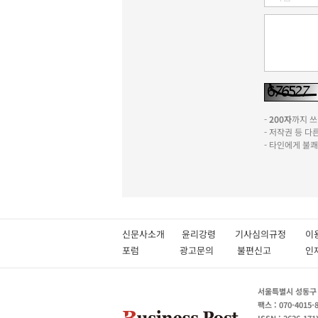
-
200자
까지 쓰실
- 저작권 등 
- 타인에게 불
신문사소개
윤리강령
기사심의규정
이
포럼
광고문의
불편신고
서울특별시 성동구 성
팩스 : 070-4015-
ISSN : 2636-171