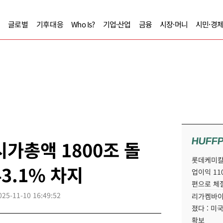
글로벌
기후대응
Who Is?
기업·산업
금융
시장·머니
시민·경
HUFF
시가총액 1800조 돌
롯데케미칼
43.1% 차지
업이익 11
편으로 체
025-11-10 16:49:52
리가켐바이
졌다 : 미
확보