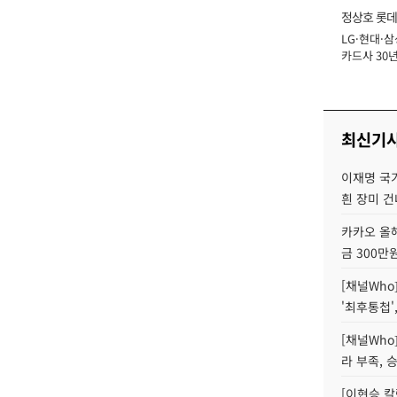
정상호 롯데
LG·현대·삼
장
카드사 30년
에 '초집중' 
최신기
이재명 국
흰 장미 건
카카오 올해
금 300만
[채널Who
'최후통첩'
[채널Who
라 부족, 
[이현승 칼