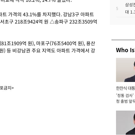
삼성전
5
대 1
트 가격의 43.1%를 차지했다. 강남3구 아파트
서초구 218조9424억 원 △송파구 232조3509억
1조1909억 원), 마포구(76조5400억 원), 용산
Who Is
9억 원) 등 비강남권 주요 지역도 아파트 가격에서 강
배포금지>
한찬식 대
'정통 검사'
서관
청 출범 앞
맡아 [2026