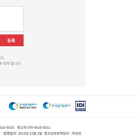
등록
다.
 삭제 합니다.
010-8510
광고국 070-4010-8511
운
발행일자: 2013년 12월 2일
청소년보호책임자 : 박상유