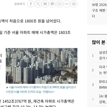
공유하기
보령 202
구조 재편 
다
액이 처음으로 1800조 원을 넘어섰다.
5일 기준 서울 아파트 매매 시가총액은 1803조
많이 본
삼성전
치
1
권가 
포
랐
미국 
2
는 위
BYD
는
3
BMW
▲ 서울 아파트 매매 시가총액이 처음으로 1800조 원을 넘어섰다.
사진은 서울 아파트 단지의 모습. <연합뉴스>
[AI
4
452조3767억 원, 재건축 아파트 시가총액은
강화,
교해 각각 10.2%, 14.7% 늘었다.