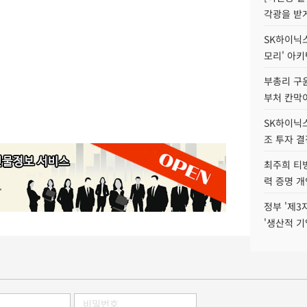
각광을 받
SK하이닉스,
모리' 아
부총리 구윤
부처 칸막
SK하이닉스,
조 투자 결
최주희 티빙
력 증명 개
정부 '제3
'생산적 기