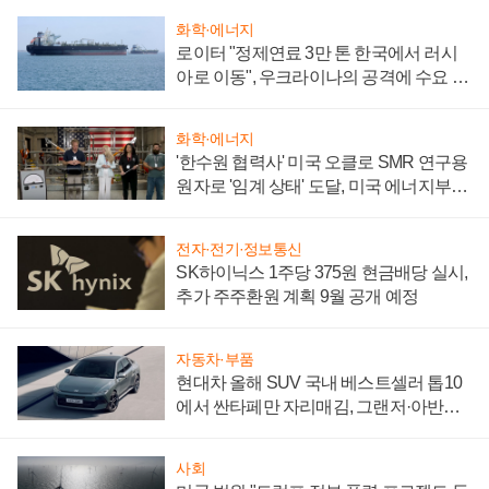
화학·에너지
로이터 "정제연료 3만 톤 한국에서 러시
아로 이동", 우크라이나의 공격에 수요 늘
어
화학·에너지
'한수원 협력사' 미국 오클로 SMR 연구용
원자로 '임계 상태' 도달, 미국 에너지부
"중요한 이정표"
전자·전기·정보통신
SK하이닉스 1주당 375원 현금배당 실시,
추가 주주환원 계획 9월 공개 예정
자동차·부품
현대차 올해 SUV 국내 베스트셀러 톱10
에서 싼타페만 자리매김, 그랜저·아반떼
'세단 쌍끌이'로 내수 방어
사회