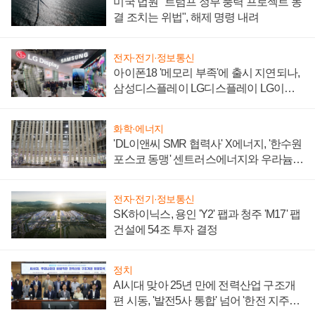
미국 법원 "트럼프 정부 풍력 프로젝트 동
결 조치는 위법", 해제 명령 내려
전자·전기·정보통신
아이폰18 '메모리 부족'에 출시 지연되나,
삼성디스플레이 LG디스플레이 LG이노
텍 '탈애플' 수익 다각화 속도
화학·에너지
'DL이앤씨 SMR 협력사' X에너지, '한수원
포스코 동맹' 센트러스에너지와 우라늄
계약 체결
전자·전기·정보통신
SK하이닉스, 용인 'Y2' 팹과 청주 'M17' 팹
건설에 54조 투자 결정
정치
AI시대 맞아 25년 만에 전력산업 구조개
편 시동, '발전5사 통합' 넘어 '한전 지주사'