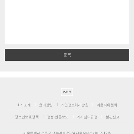
PC버전
회사소개
윤리강령
개인정보처리방침
이용자위원회
청소년보호정책
정정·반론보도
기사심의규정
불편신고
서울특별시 성동구 성수일로 39-34 서울숲더스페이스 12층