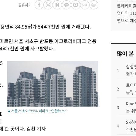
공유하기
롯데케미칼
업이익 11
편으로 체
면적 84.95㎡가 54억7천만 원에 거래됐다.
 따르면 서울 서초구 반포동 아크로리버파크 전용
 54억7천만 원에 사고팔렸다.
많이 본
5
삼성전
1
권가 
,
로이터
2
동",
미국 
3
는 위
▲ 서울 서초 아크로리버파크. <연합뉴스>
표
에
SK하
4
데 한 곳이다. 김환 기자
주환원