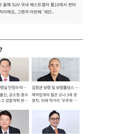
 올해 SUV 국내 베스트셀러 톱10에서 싼타
자리매김, 그랜저·아반떼 '세단..
?
통령실 민정수석비
김정균 보령 및 보령홀딩스 대
 출신, 공소청·중수
제약업계의 젊은 오너 3세 경
표이사 사장
두고 검찰개혁 완수
영자, 미래 먹거리 '우주와 헬
년]
스케어' 공들여 [2026년]