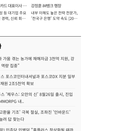
카드 대표이사 사
강정훈 iM뱅크 행장
성 등 대기업 주요
내부 이해도 높은 전략 전문가,
 경력, 신뢰 회복
'전국구 은행' 도약 속도 [2026
[2026년]
년]
사
 가뭄 겪는 농가에 재해자금 3천억 지원, 강
 역량 집중"
스 포스코인터내셔널과 포스코DX 지분 일부
 재원 2조5천억 확보
투스 '제우스: 오만의 신' 8월26일 출시, 진입
MMORPG 내..
고환율 기조' 극복 절실, 조좌진 '인바운드'
늘려 답 찾는다
정말] 민주당 민병덕 "홈플러스 정상화될 때까