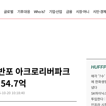
글로벌
기후대응
Who Is?
기업·산업
금융
시장·머니
시민·경
HUFF
 반포 아크로리버파크
매각 '7수
 54.7억
에 한화생
냈다
-10-20 10:18:40
SK하이닉스
투입한다 :
인프라 시