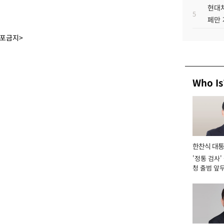
현대차
5
페만 
배포금지>
Who Is
한찬식 대
'정통 검사'
서관
청 출범 앞
맡아 [2026