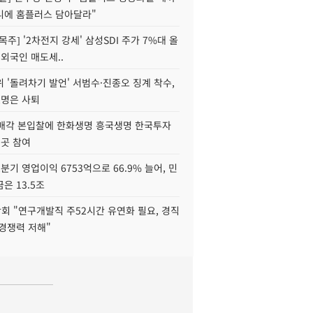
니에 홈플러스 담아달라"
목주] '2차전지 강세' 삼성SDI 주가 7%대 올
 외국인 매도세..
 '돌려차기 발언' 서범수·진종오 징계 착수,
2명은 사퇴
 매각 본입찰에 한화생명 흥국생명 한국투자
3곳 참여
분기 영업이익 6753억으로 66.9% 늘어, 민
은 13.5조
회 "연구개발직 주52시간 유연화 필요, 경직
경쟁력 저해"