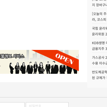
지 장바구
[오늘의 주
라, 코스피
국힘 윤리위
윤리위원 
KDB생명
금융지주 
가스공사 2
수용 미수금
반도체공학
된 규제가 