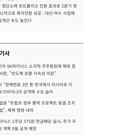
 첨단소재 포트폴리오 전환 효과로 2분기 영
01억으로 흑자전환 성공 : 대산·여수 사업재
질개선 속도 높인다
 기사
자 SK하이닉스 소극적 주주환원에 해외 증
비판, "반도체 호황 지속성 의문"
 "정제연료 3만 톤 한국에서 러시아로 이
 우크라이나의 공격에 수요 늘어
법원 "트럼프 정부 풍력 프로젝트 동결 조치
법", 해제 명령 내려
이닉스 1주당 375원 현금배당 실시, 추가 주
 계획 9월 공개 예정