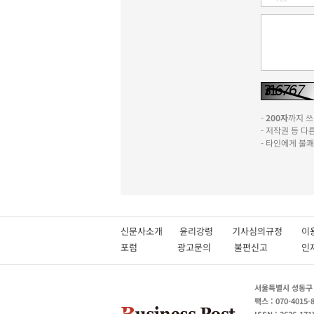
-
200자
까지 쓰실
- 저작권 등 
- 타인에게 불
신문사소개
윤리강령
기사심의규정
이
포럼
광고문의
불편신고
서울특별시 성동구 성
팩스 : 070-4015-
ISSN : 2636-171