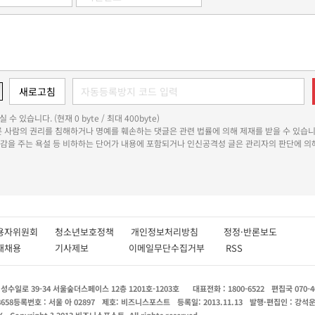
 수 있습니다. (현재 0 byte / 최대 400byte)
다른 사람의 권리를 침해하거나 명예를 훼손하는 댓글은 관련 법률에 의해 제재를 받을 수 있습니
쾌감을 주는 욕설 등 비하하는 단어가 내용에 포함되거나 인신공격성 글은 관리자의 판단에 의해
용자위원회
청소년보호정책
개인정보처리방침
정정·반론보도
인재채용
기사제보
이메일무단수집거부
RSS
수일로 39-34 서울숲더스페이스 12층 1201호-1203호
대표전화 : 1800-6522
편집국 070-4
8658
등록번호 : 서울 아 02897
제호: 비즈니스포스트
등록일: 2013.11.13
발행·편집인 : 강석
X
Copyright ? 2013 비즈니스포스트. All rights reserved.