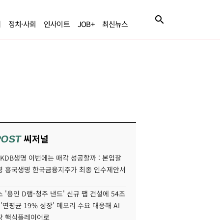
제
정치·사회
인사이트
JOB+
최신뉴스
씨저널
POST
' KDB생명 이번에는 매각 성공할까 : 본입찰
명 흥국생명 한국금융지주가 최종 인수제안서
 '용인 D램-청주 낸드' 신규 팹 건설에 54조
 '연평균 19% 성장' 메모리 수요 대응해 AI
장 핵심플레이어로