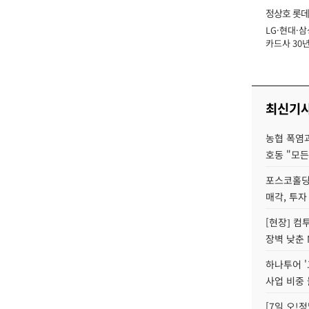
정상호 롯데
LG·현대·삼
장
카드사 30년
에 '초집중' 
최신기
농협 폭염과
호동 "모든
포스코홀딩
매각, 투자
[현장] 컴
장벽 낮춘 
하나투어 '
사업 비중 
[7일 오!