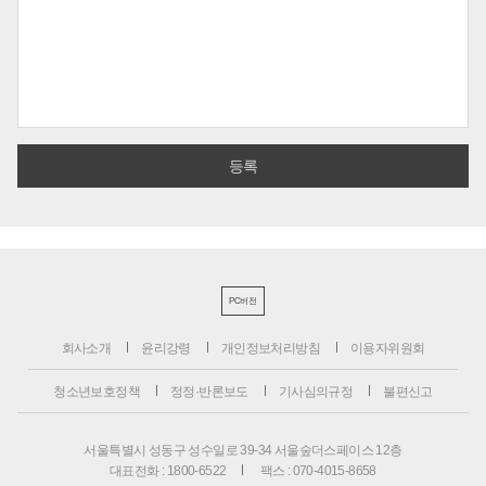
PC버전
회사소개
윤리강령
개인정보처리방침
이용자위원회
청소년보호정책
정정·반론보도
기사심의규정
불편신고
서울특별시 성동구 성수일로 39-34 서울숲더스페이스 12층
대표전화 : 1800-6522
팩스 : 070-4015-8658