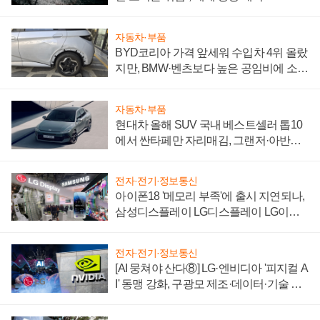
자동차·부품
BYD코리아 가격 앞세워 수입차 4위 올랐
지만, BMW·벤츠보다 높은 공임비에 소비
자 불만 폭발
자동차·부품
현대차 올해 SUV 국내 베스트셀러 톱10
에서 싼타페만 자리매김, 그랜저·아반떼
'세단 쌍끌이'로 내수 방어
전자·전기·정보통신
아이폰18 '메모리 부족'에 출시 지연되나,
삼성디스플레이 LG디스플레이 LG이노
텍 '탈애플' 수익 다각화 속도
전자·전기·정보통신
[AI 뭉쳐야 산다⑧] LG·엔비디아 '피지컬 A
I' 동맹 강화, 구광모 제조·데이터·기술 결
집해 종합 로보틱스 기업으로