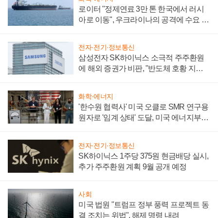
로이터 "정제연료 3만 톤 한국에서 러시
아로 이동", 우크라이나의 공격에 수요 늘
어
전자·전기·정보통신
삼성전자 SK하이닉스 소극적 주주환원
에 해외 증권가 비판, "반도체 호황 지속
성 의문"
화학·에너지
'한수원 협력사' 미국 오클로 SMR 연구용
원자로 '임계 상태' 도달, 미국 에너지부
"중요한 이정표"
전자·전기·정보통신
SK하이닉스 1주당 375원 현금배당 실시,
추가 주주환원 계획 9월 공개 예정
사회
미국 법원 "트럼프 정부 풍력 프로젝트 동
결 조치는 위법", 해제 명령 내려