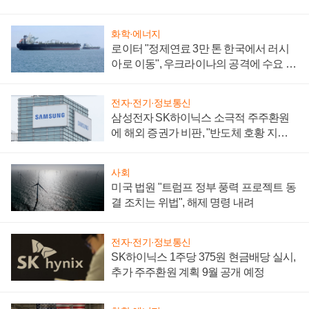
화학·에너지
로이터 "정제연료 3만 톤 한국에서 러시
아로 이동", 우크라이나의 공격에 수요 늘
어
전자·전기·정보통신
삼성전자 SK하이닉스 소극적 주주환원
에 해외 증권가 비판, "반도체 호황 지속
성 의문"
사회
미국 법원 "트럼프 정부 풍력 프로젝트 동
결 조치는 위법", 해제 명령 내려
전자·전기·정보통신
SK하이닉스 1주당 375원 현금배당 실시,
추가 주주환원 계획 9월 공개 예정