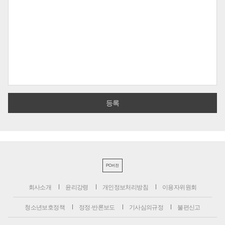
PC버전
회사소개
윤리강령
개인정보처리방침
이용자위원회
청소년보호정책
정정·반론보도
기사심의규정
불편신고