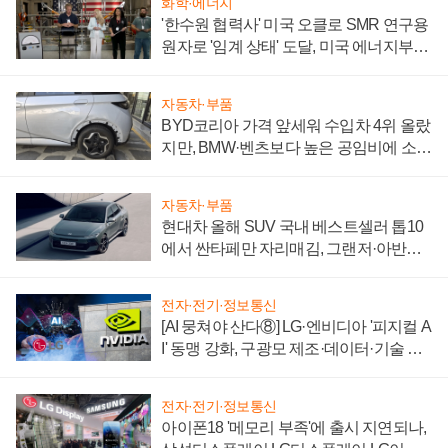
화학·에너지
'한수원 협력사' 미국 오클로 SMR 연구용
원자로 '임계 상태' 도달, 미국 에너지부
"중요한 이정표"
자동차·부품
BYD코리아 가격 앞세워 수입차 4위 올랐
지만, BMW·벤츠보다 높은 공임비에 소비
자 불만 폭발
자동차·부품
현대차 올해 SUV 국내 베스트셀러 톱10
에서 싼타페만 자리매김, 그랜저·아반떼
'세단 쌍끌이'로 내수 방어
전자·전기·정보통신
[AI 뭉쳐야 산다⑧] LG·엔비디아 '피지컬 A
I' 동맹 강화, 구광모 제조·데이터·기술 결
집해 종합 로보틱스 기업으로
전자·전기·정보통신
아이폰18 '메모리 부족'에 출시 지연되나,