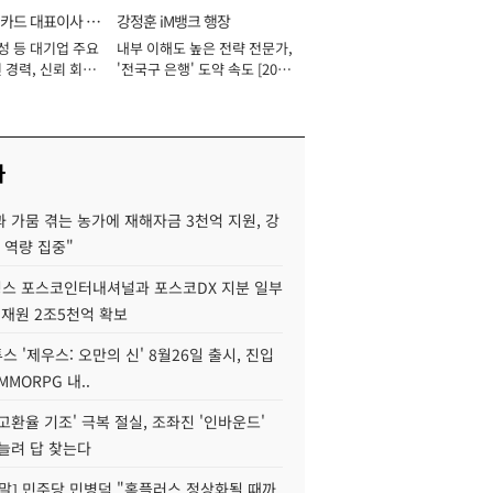
카드 대표이사 사
강정훈 iM뱅크 행장
성 등 대기업 주요
내부 이해도 높은 전략 전문가,
 경력, 신뢰 회복
'전국구 은행' 도약 속도 [2026
[2026년]
년]
사
 가뭄 겪는 농가에 재해자금 3천억 지원, 강
 역량 집중"
스 포스코인터내셔널과 포스코DX 지분 일부
 재원 2조5천억 확보
투스 '제우스: 오만의 신' 8월26일 출시, 진입
MMORPG 내..
고환율 기조' 극복 절실, 조좌진 '인바운드'
늘려 답 찾는다
정말] 민주당 민병덕 "홈플러스 정상화될 때까