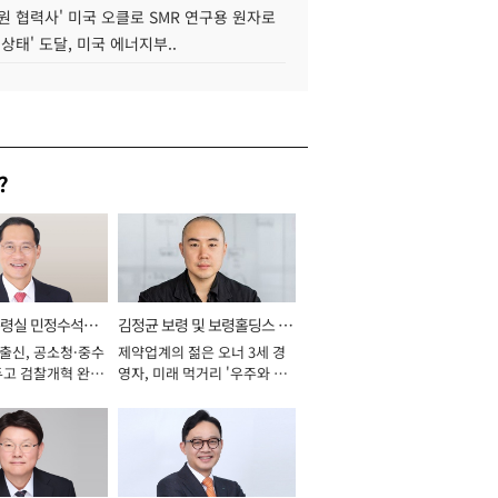
원 협력사' 미국 오클로 SMR 연구용 원자로
 상태' 도달, 미국 에너지부..
?
통령실 민정수석비
김정균 보령 및 보령홀딩스 대
 출신, 공소청·중수
제약업계의 젊은 오너 3세 경
표이사 사장
두고 검찰개혁 완수
영자, 미래 먹거리 '우주와 헬
년]
스케어' 공들여 [2026년]