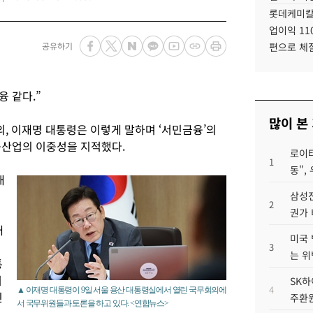
롯데케미칼
업이익 11
공유하기
편으로 체
융 같다.”
많이 본
, 이재명 대통령은 이렇게 말하며 ‘서민금융’의
융산업의 이중성을 지적했다.
로이터
1
동",
대
삼성전
2
권가 
대
미국 
3
는 위
통
거
SK하
4
▲ 이재명 대통령이 9일 서울 용산 대통령실에서 열린 국무회의에
인
주환원
서 국무위원들과 토론을 하고 있다. <연합뉴스>