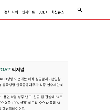
제
정치·사회
인사이트
JOB+
최신뉴스
씨저널
POST
' KDB생명 이번에는 매각 성공할까 : 본입찰
명 흥국생명 한국금융지주가 최종 인수제안서
 '용인 D램-청주 낸드' 신규 팹 건설에 54조
 '연평균 19% 성장' 메모리 수요 대응해 AI
장 핵심플레이어로