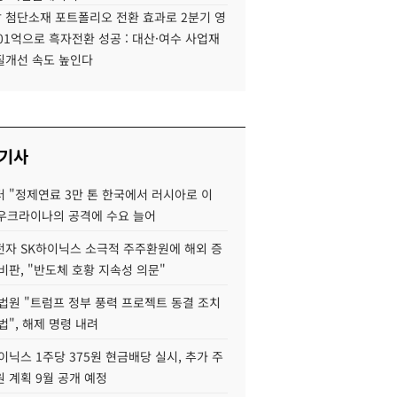
 첨단소재 포트폴리오 전환 효과로 2분기 영
01억으로 흑자전환 성공 : 대산·여수 사업재
질개선 속도 높인다
 기사
 "정제연료 3만 톤 한국에서 러시아로 이
 우크라이나의 공격에 수요 늘어
자 SK하이닉스 소극적 주주환원에 해외 증
비판, "반도체 호황 지속성 의문"
법원 "트럼프 정부 풍력 프로젝트 동결 조치
법", 해제 명령 내려
이닉스 1주당 375원 현금배당 실시, 추가 주
 계획 9월 공개 예정