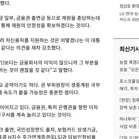
했다.
정상호 롯데
LG·현대·삼
장
 일부, 금융권 출연금 등으로 재원을 충당하는데
카드사 30년
 통해 재원의 안정성을 확보하겠다는 것이다.
에 '초집중' 
려 저신용자를 지원하는 것은 어떻겠냐는 이 대통
 같다는 의견을 재차 강조했다.
최신기
기)보다는 금융회사의 이익이 많으니까 그 부분을
농협 폭염과
는 것이 괜찮을 것 같다”고 말했다.
호동 "모든
포스코홀딩
 공약이기도 하다. 권 부위원장이 생중계된 국무
매각, 투자
에 속도가 붙을 가능성은 충분한 셈이다.
[현장] 컴
이어지고 있다. 금융권, 특히 은행권을 향한 이자
장벽 낮춘 
청구서를 계속 늘리고 있다는 것이다.
하나투어 '
사업 비중 
크 출연, 국민성장펀드 출자, 보험카드 상생기금,
홍콩 H지수 주가연계증권(ELS)과 담보인정비율
[7일 오!