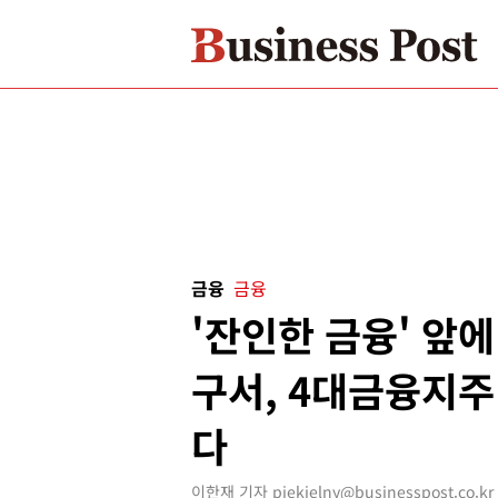
금융
금융
'잔인한 금융' 앞
구서, 4대금융지주
다
이한재 기자 piekielny@businesspost.co.kr