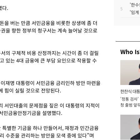
'한수
냈다.
5
'임계
돈을 버는 만큼 서민금융을 비롯한 상생에 좀 더
융권을 향한 정부의 청구서는 계속 늘어날 것으로
Who Is
구서의 구체적 비용 산정까지는 시간이 좀 더 걸릴
 있는 4대 금융에 큰 부담 요인으로 작용할 수
 이재명 대통령이 서민금융 금리인하 방안 마련을
 힘이 실릴 것으로 전망된다.
한찬식 대
'정통 검사'
서관
리 서민대출의 문제점을 짚은 이 대통령의 지적이
청 출범 앞
맡아 [2026
 서민금융안정기금을 설명했다.
 특별한 기금을 하나 만들어서, 재정과 민간금융
리 수준을 관리하는 방안을 모색 중에 있다”며