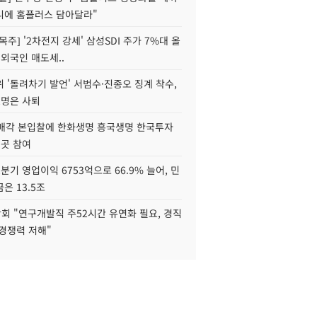
니에 홈플러스 담아달라"
목주] '2차전지 강세' 삼성SDI 주가 7%대 올
 외국인 매도세..
 '돌려차기 발언' 서범수·진종오 징계 착수,
2명은 사퇴
 매각 본입찰에 한화생명 흥국생명 한국투자
3곳 참여
분기 영업이익 6753억으로 66.9% 늘어, 민
은 13.5조
회 "연구개발직 주52시간 유연화 필요, 경직
경쟁력 저해"