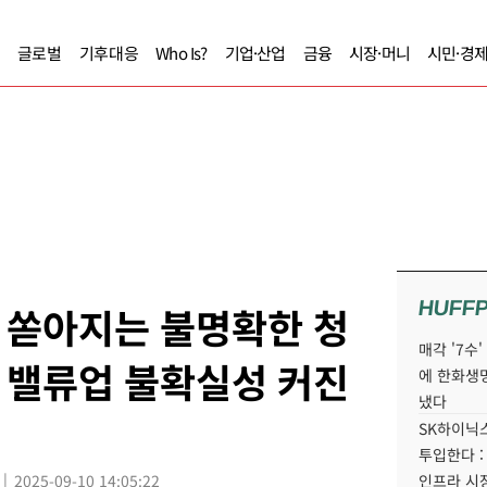
글로벌
기후대응
Who Is?
기업·산업
금융
시장·머니
시민·경
HUFF
에 쏟아지는 불명확한 청
매각 '7수
 밸류업 불확실성 커진
에 한화생
냈다
SK하이닉스
투입한다 :
2025-09-10 14:05:22
인프라 시