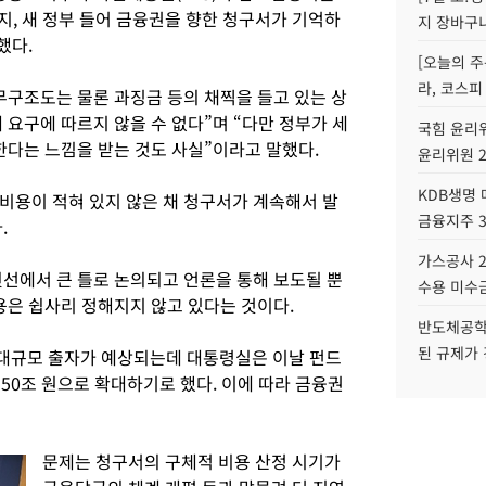
지, 새 정부 들어 금융권을 향한 청구서가 기억하
지 장바구
했다.
[오늘의 주
라, 코스피
무구조도는 물론 과징금 등의 채찍을 들고 있는 상
 요구에 따르지 않을 수 없다”며 “다만 정부가 세
국힘 윤리위
한다는 느낌을 받는 것도 사실”이라고 말했다.
윤리위원 
KDB생명
비용이 적혀 있지 않은 채 청구서가 계속해서 발
금융지주 
.
가스공사 2
윗선에서 큰 틀로 논의되고 언론을 통해 보도될 뿐
수용 미수금
용은 쉽사리 정해지지 않고 있다는 것이다.
반도체공학
된 규제가 
대규모 출자가 예상되는데 대통령실은 이날 펀드
 150조 원으로 확대하기로 했다. 이에 따라 금융권
문제는 청구서의 구체적 비용 산정 시기가