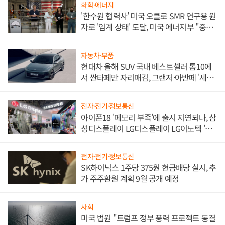
화학·에너지
'한수원 협력사' 미국 오클로 SMR 연구용 원
자로 '임계 상태' 도달, 미국 에너지부 "중요
한 이정표"
자동차·부품
현대차 올해 SUV 국내 베스트셀러 톱10에
서 싼타페만 자리매김, 그랜저·아반떼 '세단
쌍끌이'로 내수 방어
전자·전기·정보통신
아이폰18 '메모리 부족'에 출시 지연되나, 삼
성디스플레이 LG디스플레이 LG이노텍 '탈
애플' 수익 다각화 속도
전자·전기·정보통신
SK하이닉스 1주당 375원 현금배당 실시, 추
가 주주환원 계획 9월 공개 예정
사회
미국 법원 "트럼프 정부 풍력 프로젝트 동결