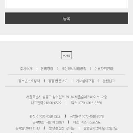
PC버전
회사소개
윤리강령
개인정보처리방침
이용자위원회
청소년보호정책
정정·반론보도
기사심의규정
불편신고
서울특별시 성동구 성수일로 39-34 서울숲더스페이스 12층
대표전화 : 1800-6522
팩스 : 070-4015-8658
편집국 : 070-4010-8512
사업본부 : 070-4010-7078
등록번호 : 서울 아 02897
제호 : 비즈니스포스트
등록일: 2013.11.13
발행·편집인 : 강석운
발행일자: 2013년 12월 2일