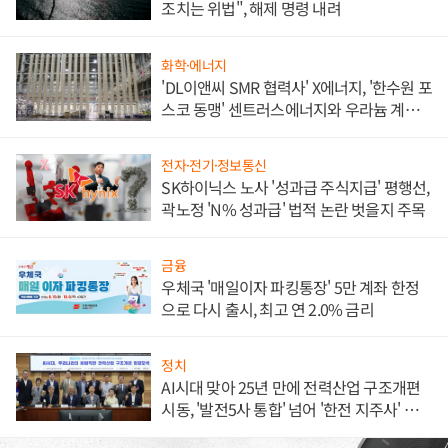
조치는 위법", 해제 명령 내려
화학·에너지
'DL이앤씨 SMR 협력사' X에너지, '한수원 포
스코 동맹' 센트러스에너지와 우라늄 계약
체결
전자·전기·정보통신
SK하이닉스 노사 '성과급 주식지급' 평행선,
곽노정 'N% 성과급' 법적 논란 벗을지 주목
금융
우체국 '매일이자 파킹통장' 5만 계좌 한정
으로 다시 출시, 최고 연 2.0% 금리
정치
AI시대 맞아 25년 만에 전력산업 구조개편
시동, '발전5사 통합' 넘어 '한전 지주사' 재편
론도