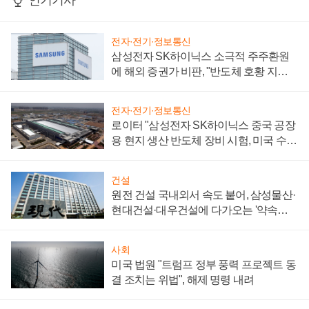
인기기사
전자·전기·정보통신
삼성전자 SK하이닉스 소극적 주주환원
에 해외 증권가 비판, "반도체 호황 지속
성 의문"
전자·전기·정보통신
로이터 "삼성전자 SK하이닉스 중국 공장
용 현지 생산 반도체 장비 시험, 미국 수출
통제 대비"
건설
원전 건설 국내외서 속도 붙어, 삼성물산·
현대건설·대우건설에 다가오는 '약속의
시간'
사회
미국 법원 "트럼프 정부 풍력 프로젝트 동
결 조치는 위법", 해제 명령 내려