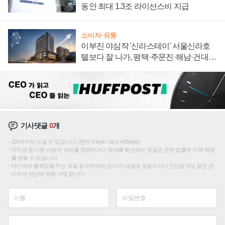
동안 최대 1.3조 라이선스비 지급
소비자·유통
이부진 야심작 '신라스테이' 서울신라호
텔보다 잘 나가, 평택·주문진·해남·건대로
성장판 더 넓힌다
기사댓글
0
개
200자까지 쓰실 수 있습니다. (현재 0 byte / 최대 400byte)
저작권 등 다른 사람의 권리를 침해하거나 명예를 훼손하는 댓글은 관련 법률에 의해 제재
를 받을 수 있습니다.
타인에게 불쾌감을 주는 욕설 등 비하하는 단어가 내용에 포함되거나 인신공격성 글은 관
리자의 판단에 의해 삭제 합니다.