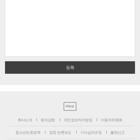
PC버전
회사소개
윤리강령
개인정보처리방침
이용자위원회
청소년보호정책
정정·반론보도
기사심의규정
불편신고