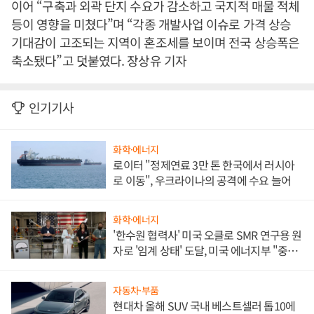
이어 “구축과 외곽 단지 수요가 감소하고 국지적 매물 적체
등이 영향을 미쳤다”며 “각종 개발사업 이슈로 가격 상승
기대감이 고조되는 지역이 혼조세를 보이며 전국 상승폭은
축소됐다”고 덧붙였다. 장상유 기자
인기기사
화학·에너지
로이터 "정제연료 3만 톤 한국에서 러시아
로 이동", 우크라이나의 공격에 수요 늘어
화학·에너지
'한수원 협력사' 미국 오클로 SMR 연구용 원
자로 '임계 상태' 도달, 미국 에너지부 "중요
한 이정표"
자동차·부품
현대차 올해 SUV 국내 베스트셀러 톱10에