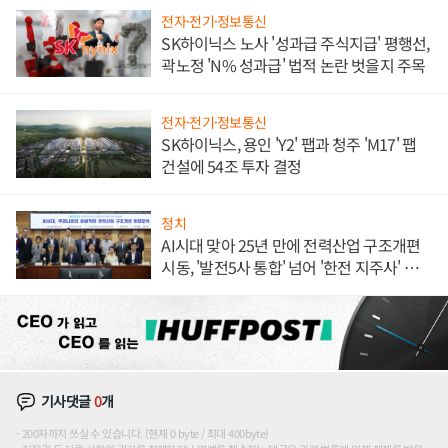
전자·전기·정보통신
SK하이닉스 노사 '성과급 주식지급' 평행선,
곽노정 'N% 성과급' 법적 논란 벗을지 주목
전자·전기·정보통신
SK하이닉스, 용인 'Y2' 팹과 청주 'M17' 팹
건설에 54조 투자 결정
정치
AI시대 맞아 25년 만에 전력산업 구조개편
시동, '발전5사 통합' 넘어 '한전 지주사' 재편
론도
기사댓글
0
개
200자까지 쓰실 수 있습니다. (현재 0 byte / 최대 400byte)