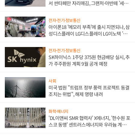
서 싼타페만 자리매김, 그랜저·아반떼 '세단
쌍끌이'로 내수 방어
전자·전기·정보통신
아이폰18 '메모리 부족'에 출시 지연되나, 삼
성디스플레이 LG디스플레이 LG이노텍 '탈
애플' 수익 다각화 속도
전자·전기·정보통신
SK하이닉스 1주당 375원 현금배당 실시, 추
가 주주환원 계획 9월 공개 예정
사회
미국 법원 "트럼프 정부 풍력 프로젝트 동결
조치는 위법", 해제 명령 내려
화학·에너지
'DL이앤씨 SMR 협력사' X에너지, '한수원 포
스코 동맹' 센트러스에너지와 우라늄 계약
체결