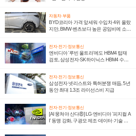
자동차·부품
BYD코리아 가격 앞세워 수입차 4위 올랐
지만, BMW·벤츠보다 높은 공임비에 소비
자 불만 폭발
전자·전기·정보통신
엔비디아 '루빈 울트라'에도 HBM4 탑재
검토, 삼성전자·SK하이닉스 HBM4 수율
에 주도권 갈린다
전자·전기·정보통신
삼성전자 넷리스트와 특허분쟁 매듭, 5년
동안 최대 1.3조 라이선스비 지급
전자·전기·정보통신
[AI 뭉쳐야 산다⑧] LG·엔비디아 '피지컬 A
I' 동맹 강화, 구광모 제조·데이터·기술 결
집해 종합 로보틱스 기업으로