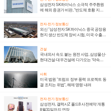
삼성전자 SK하이닉스 소극적 주주환원
에 해외 증권가 비판, "반도체 호황 지속
성 의문"
전자·전기·정보통신
외신 "삼성전자 SK하이닉스 중국 공장용
현지 생산 반도체 장비 시험, 미국 수출통
제 대비"
건설
국내외서 속도 붙는 원전 사업, 삼성물산·
현대건설·대우건설에 다가오는 '약속의
시간'
사회
미국 법원 "트럼프 정부 풍력 프로젝트 동
결 조치는 위법", 해제 명령 내려
전자·전기·정보통신
삼성전자, 갤럭시Z 폴드8 사전예약 개통
8월31일까지 연장