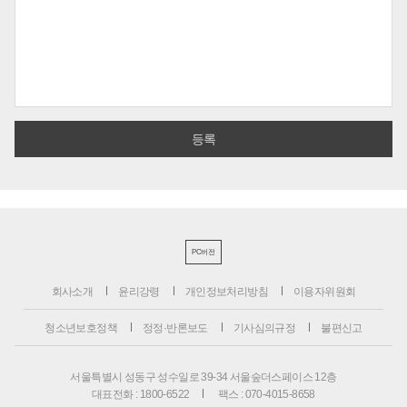
PC버전
회사소개
윤리강령
개인정보처리방침
이용자위원회
청소년보호정책
정정·반론보도
기사심의규정
불편신고
서울특별시 성동구 성수일로 39-34 서울숲더스페이스 12층
대표전화 : 1800-6522
팩스 : 070-4015-8658