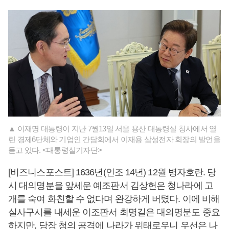
▲ 이재명 대통령이 지난 7월13일 서울 용산 대통령실 청사에서 열
린 경제6단체와 기업인 간담회에서 이재용 삼성전자 회장의 발언을
듣고 있다. <대통령실기자단>
[비즈니스포스트] 1636년(인조 14년) 12월 병자호란. 당
시 대의명분을 앞세운 예조판서 김상헌은 청나라에 고
개를 숙여 화친할 수 없다며 완강하게 버텼다. 이에 비해
실사구시를 내세운 이조판서 최명길은 대의명분도 중요
하지만, 당장 청의 공격에 나라가 위태로우니 우선은 나