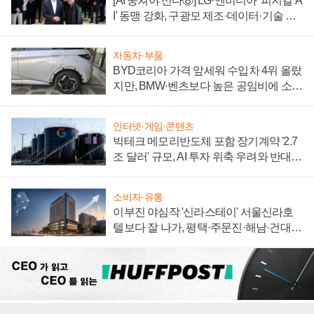
[AI 뭉쳐야 산다⑧] LG·엔비디아 '피지컬 A
I' 동맹 강화, 구광모 제조·데이터·기술 결
집해 종합 로보틱스 기업으로
자동차·부품
BYD코리아 가격 앞세워 수입차 4위 올랐
지만, BMW·벤츠보다 높은 공임비에 소비
자 불만 폭발
인터넷·게임·콘텐츠
빅테크 메모리반도체 포함 장기계약 '2.7
조 달러' 규모, AI 투자 위축 우려와 반대
신호
소비자·유통
이부진 야심작 '신라스테이' 서울신라호
텔보다 잘 나가, 평택·주문진·해남·건대로
성장판 더 넓힌다