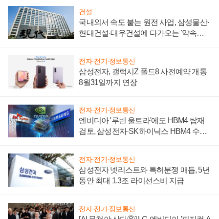
건설
국내외서 속도 붙는 원전 사업, 삼성물산·
현대건설·대우건설에 다가오는 '약속의
시간'
전자·전기·정보통신
삼성전자, 갤럭시Z 폴드8 사전예약 개통
8월31일까지 연장
전자·전기·정보통신
엔비디아 '루빈 울트라'에도 HBM4 탑재
검토, 삼성전자·SK하이닉스 HBM4 수율
에 주도권 갈린다
전자·전기·정보통신
삼성전자 넷리스트와 특허분쟁 매듭, 5년
동안 최대 1.3조 라이선스비 지급
전자·전기·정보통신