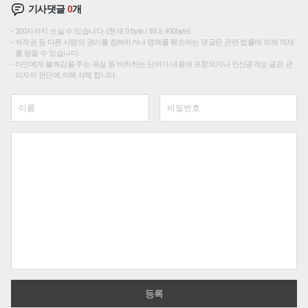
기사댓글
0
개
200자까지 쓰실 수 있습니다. (현재 0 byte / 최대 400byte)
저작권 등 다른 사람의 권리를 침해하거나 명예를 훼손하는 댓글은 관련 법률에 의해 제재
를 받을 수 있습니다.
타인에게 불쾌감을 주는 욕설 등 비하하는 단어가 내용에 포함되거나 인신공격성 글은 관
리자의 판단에 의해 삭제 합니다.