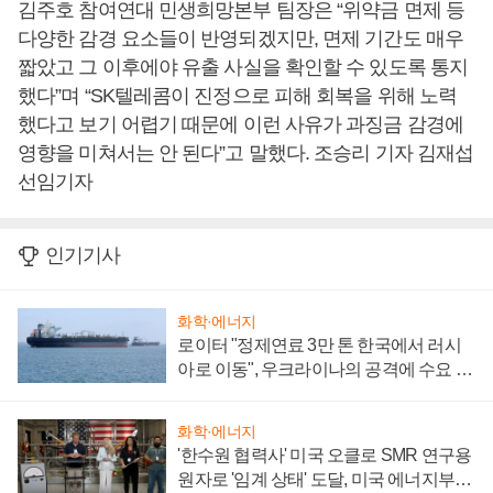
김주호 참여연대 민생희망본부 팀장은 “위약금 면제 등
다양한 감경 요소들이 반영되겠지만, 면제 기간도 매우
짧았고 그 이후에야 유출 사실을 확인할 수 있도록 통지
했다”며 “SK텔레콤이 진정으로 피해 회복을 위해 노력
했다고 보기 어렵기 때문에 이런 사유가 과징금 감경에
영향을 미쳐서는 안 된다”고 말했다. 조승리 기자 김재섭
선임기자
인기기사
화학·에너지
로이터 "정제연료 3만 톤 한국에서 러시
아로 이동", 우크라이나의 공격에 수요 늘
어
화학·에너지
'한수원 협력사' 미국 오클로 SMR 연구용
원자로 '임계 상태' 도달, 미국 에너지부