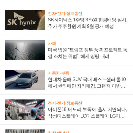
"중요한 이정표"
전자·전기·정보통신
SK하이닉스 1주당 375원 현금배당 실시,
추가 주주환원 계획 9월 공개 예정
사회
미국 법원 "트럼프 정부 풍력 프로젝트 동
결 조치는 위법", 해제 명령 내려
자동차·부품
현대차 올해 SUV 국내 베스트셀러 톱10
에서 싼타페만 자리매김, 그랜저·아반떼
'세단 쌍끌이'로 내수 방어
전자·전기·정보통신
아이폰18 '메모리 부족'에 출시 지연되나,
삼성디스플레이 LG디스플레이 LG이노
텍 '탈애플' 수익 다각화 속도
화학·에너지