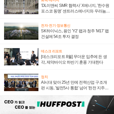
'DL이앤씨 SMR 협력사' X에너지, '한수원
포스코 동맹' 센트러스에너지와 우라늄
계약 체결
전자·전기·정보통신
SK하이닉스, 용인 'Y2' 팹과 청주 'M17' 팹
건설에 54조 투자 결정
데스크 리포트
[데스크리포트 8월] 무더운 입추에 든 생
각, 제약바이오 하반기 훈풍 기대한다
정치
AI시대 맞아 25년 만에 전력산업 구조개
편 시동, '발전5사 통합' 넘어 '한전 지주사'
재편론도