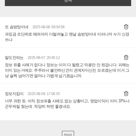
또 솜방망이네
2025-08-08 08:54:58
과징금 조단위로 때려야지 다털려놓고 맨날 솜방망이네 이러니까 누가 신경
쓰냐
말도안되는
2025-08-07 20:45:12
정보 유출 사례가 없다니 정보는 이미 다 털렸고 악용만 안 된겁니다. 피해는
이미 있는거에요. 주주라서 불안하신건지 관계자이신진 모르겠는데 이거 그
냥 슬쩍 넘어가면 얼마나 가볍게 넘기겠습니까.
정보지킴이
2025-08-06 17:06:35
너무 과한 듯. 아직 정보유출 사례도 없는 상황이고, 영업이익이 이미 37%나
곤두박질 쳤는데. 적당히 하면 좋겠네요.
PC버전