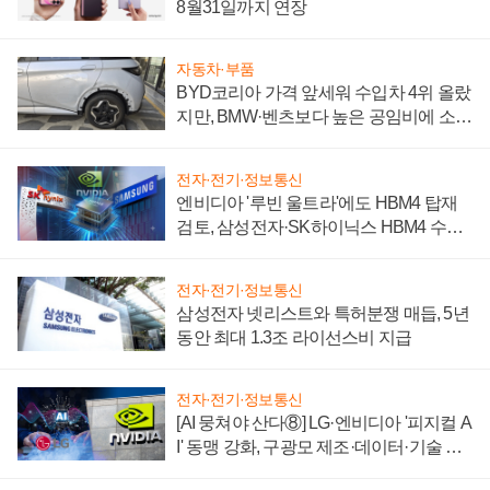
8월31일까지 연장
자동차·부품
BYD코리아 가격 앞세워 수입차 4위 올랐
지만, BMW·벤츠보다 높은 공임비에 소비
자 불만 폭발
전자·전기·정보통신
엔비디아 '루빈 울트라'에도 HBM4 탑재
검토, 삼성전자·SK하이닉스 HBM4 수율
에 주도권 갈린다
전자·전기·정보통신
삼성전자 넷리스트와 특허분쟁 매듭, 5년
동안 최대 1.3조 라이선스비 지급
전자·전기·정보통신
[AI 뭉쳐야 산다⑧] LG·엔비디아 '피지컬 A
I' 동맹 강화, 구광모 제조·데이터·기술 결
집해 종합 로보틱스 기업으로